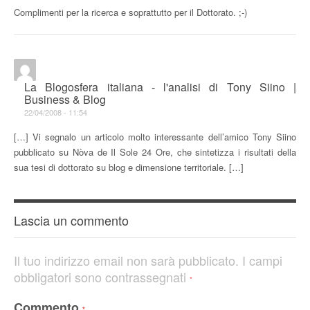
Complimenti per la ricerca e soprattutto per il Dottorato. ;-)
La Blogosfera italiana - l'analisi di Tony Siino |
Business & Blog
22/04/2008 - 11:54
[…] Vi segnalo un articolo molto interessante dell’amico Tony Siino
pubblicato su Nòva de Il Sole 24 Ore, che sintetizza i risultati della
sua tesi di dottorato su blog e dimensione territoriale. […]
Lascia un commento
Il tuo indirizzo email non sarà pubblicato.
I campi
obbligatori sono contrassegnati
*
Commento
*