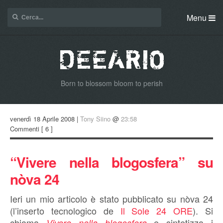
Menu
Born to blossom bloom to perish
venerdì 18 Aprile 2008 |
Tony Siino
@
23:58
Commenti
[ 6 ]
“Vivere nella blogosfera” su
nòva 24
Ieri un mio articolo è stato pubblicato su nòva 24
(l’inserto tecnologico de
Il Sole 24 ORE
). Si
chiama
e sintetizza i
Vivere nella blogosfera