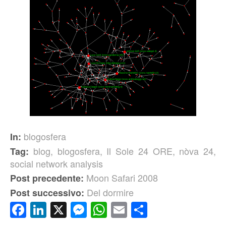
blogosfera
In:
blog
,
blogosfera
,
Il Sole 24 ORE
,
nòva 24
,
Tag:
social network analysis
Moon Safari 2008
Post precedente:
Del dormire
Post successivo:
Facebook
LinkedIn
X
Messenger
WhatsApp
Email
Condividi