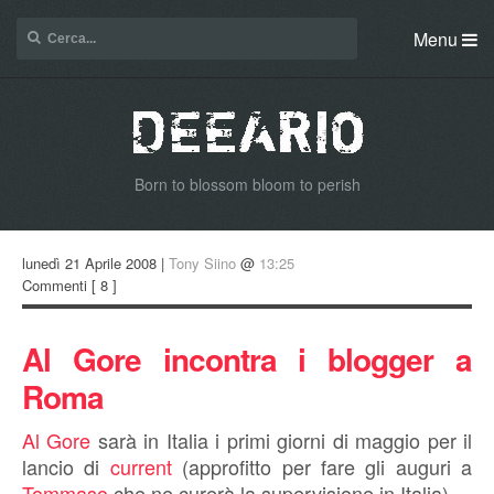
Menu
Born to blossom bloom to perish
lunedì 21 Aprile 2008 |
Tony Siino
@
13:25
Commenti
[ 8 ]
Al Gore incontra i blogger a
Roma
Al Gore
sarà in Italia i primi giorni di maggio per il
lancio di
current
(approfitto per fare gli auguri a
Tommaso
che ne curerà la supervisione in Italia).