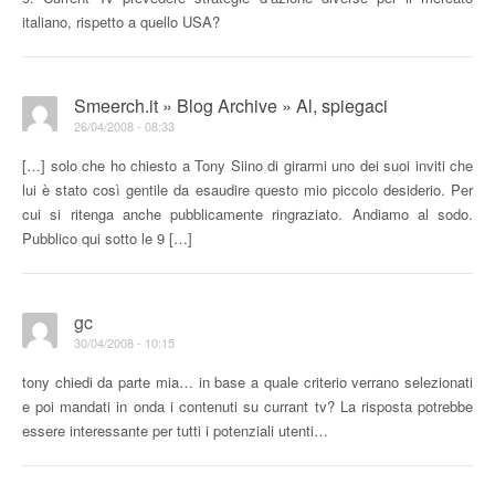
italiano, rispetto a quello USA?
Smeerch.it » Blog Archive » Al, spiegaci
26/04/2008 - 08:33
[…] solo che ho chiesto a Tony Siino di girarmi uno dei suoi inviti che
lui è stato così gentile da esaudire questo mio piccolo desiderio. Per
cui si ritenga anche pubblicamente ringraziato. Andiamo al sodo.
Pubblico qui sotto le 9 […]
gc
30/04/2008 - 10:15
tony chiedi da parte mia… in base a quale criterio verrano selezionati
e poi mandati in onda i contenuti su currant tv? La risposta potrebbe
essere interessante per tutti i potenziali utenti…