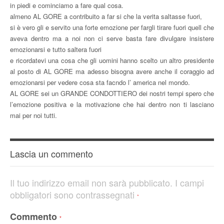
in piedi e cominciamo a fare qual cosa.
almeno AL GORE a contribuito a far si che la verita saltasse fuori,
si è vero gli e servito una forte emozione per fargli tirare fuori quell che
aveva dentro ma a noi non ci serve basta fare divulgare insistere
emozionarsi e tutto saltera fuori
e ricordatevi una cosa che gli uomini hanno scelto un altro presidente
al posto di AL GORE ma adesso bisogna avere anche il coraggio ad
emozionarsi per vedere cosa sta facndo l’ america nel mondo.
AL GORE sei un GRANDE CONDOTTIERO dei nostri tempi spero che
l’emozione positiva e la motivazione che hai dentro non ti lasciano
mai per noi tutti.
Lascia un commento
Il tuo indirizzo email non sarà pubblicato.
I campi
obbligatori sono contrassegnati
*
Commento
*