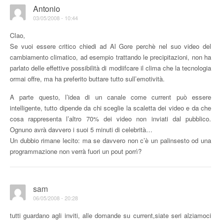
Antonio
03/05/2008 - 10:44
CIao,
Se vuoi essere critico chiedi ad Al Gore perchè nel suo video del
cambiamento climatico, ad esempio trattando le precipitazioni, non ha
parlato delle effettive possibilità di modiifcare il clima che la tecnologia
ormai offre, ma ha preferito buttare tutto sull’emotività.
A parte questo, l’idea di un canale come current può essere
intelligente, tutto dipende da chi sceglie la scaletta dei video e da che
cosa rappresenta l’altro 70% dei video non inviati dal pubblico.
Ognuno avrà davvero i suoi 5 minuti di celebrità…
Un dubbio rimane lecito: ma se davvero non c’è un palinsesto od una
programmazione non verrà fuori un pout porrì?
sam
06/05/2008 - 20:28
tutti guardano agli inviti, alle domande su current,siate seri alziamoci