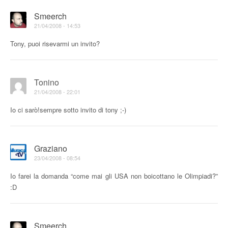
Smeerch
21/04/2008 - 14:53
Tony, puoi risevarmi un invito?
Tonino
21/04/2008 - 22:01
Io ci sarò!sempre sotto invito di tony ;-)
Graziano
23/04/2008 - 08:54
Io farei la domanda “come mai gli USA non boicottano le Olimpiadi?”
:D
Smeerch