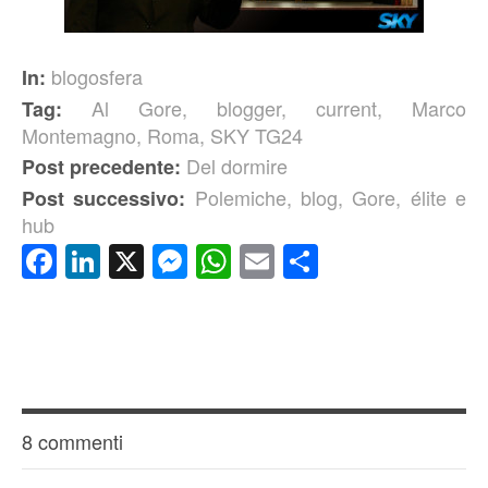
blogosfera
In:
Al Gore
,
blogger
,
current
,
Marco
Tag:
Montemagno
,
Roma
,
SKY TG24
Del dormire
Post precedente:
Polemiche, blog, Gore, élite e
Post successivo:
hub
Facebook
LinkedIn
X
Messenger
WhatsApp
Email
Condividi
8 commenti