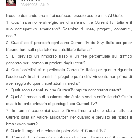
25/04/2008 - 23:19
Ecco le domande che mi piacerebbe fossero poste a mr. Al Gore.
1. Quali saranno le sinergie, se ci saranno, tra Current Tv Italia e il
suo corrispettivo americano? Scambio di idee, progetti, contenuti,
ecc.?
2. Quanti soldi prenderà ogni anno Current Tv da Sky Italia per poter
trasmettere sulla piattaforma satellitare italiana?
3. E’ previsto un rimborso fisso o un fee percentuale sul traffico
generato per i contenuti prodotti dagli utenti?
4. Quali obiettivi si è prefissata CurrentTv Italia per quanto riguarda
l’audience? In altri termini: il progetto potrà dirsi vincente non prima di
aver raggiunto quanti spettatori in media?
5. Quali sono i canali tv che CurrentTv reputa concorrenti diretti?
6. Qual è il modello di business che è stato scelto dall’azienda? Ossia
qual è la fonte primaria di guadagni per Current Tv?
7. In termini economici qual è l’investimento che è stato fatto su
Current Italia (in valore assoluto)? Per quando è previsto all’incirca il
break-even point?
8. Quale il target di riferimento potenziale di Current Tv?
9. Current Tv prevedere strategie d’azione diverse per il mercato