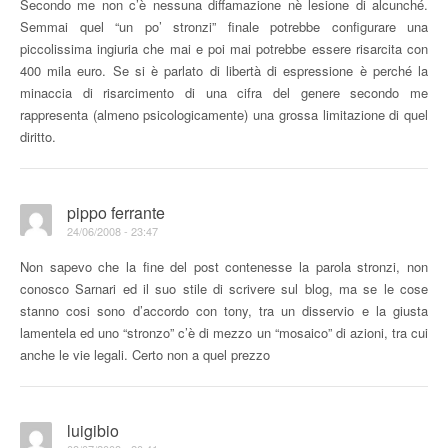
Secondo me non c’è nessuna diffamazione nè lesione di alcunché.
Semmai quel “un po’ stronzi” finale potrebbe configurare una
piccolissima ingiuria che mai e poi mai potrebbe essere risarcita con
400 mila euro. Se si è parlato di libertà di espressione è perché la
minaccia di risarcimento di una cifra del genere secondo me
rappresenta (almeno psicologicamente) una grossa limitazione di quel
diritto.
pippo ferrante
24/06/2008 - 23:47
Non sapevo che la fine del post contenesse la parola stronzi, non
conosco Sarnari ed il suo stile di scrivere sul blog, ma se le cose
stanno cosi sono d’accordo con tony, tra un disservio e la giusta
lamentela ed uno “stronzo” c’è di mezzo un “mosaico” di azioni, tra cui
anche le vie legali. Certo non a quel prezzo
luigibio