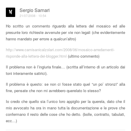
Sergio Sarnari
21/07/2008 - 10:54
Ho scritto un commento riguardo alla lettera del mosaico ed alle
presunte loro richieste avvenute per vie non legali (che evidentemente
hanno mandato per errore a qualcun’altro)
http://www.camisanicalzolari.com/2008/06/mosaico-arredamenti-
risponde-alla-lettera-dei-blogger.html
(ultimo commento)
Il problema non è l’ingiuria finale… (scritta all’interno di un articolo dai
toni interamente satirici).
Il problema è questo: se non ci fosse stato quel “un po’ stronzi” alla
fine, pensate che non mi avrebbero querelato lo stesso?
Io credo che quello sia l’unico loro appiglio per la querela, dato che il
mio avvocato ha ora in mano tutta la documentazione e le prove che
confermano il resto delle cose che ho detto. (bolle, contratto, tabulati,
ecc…)