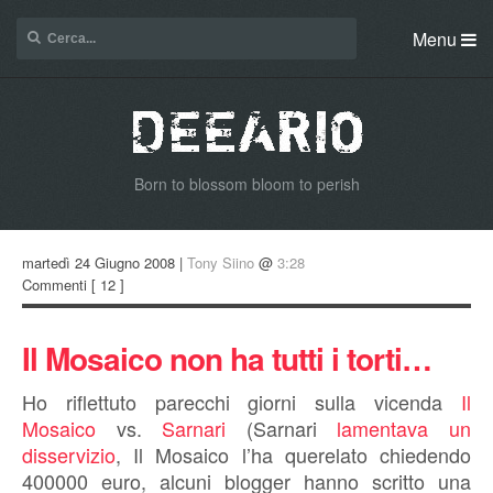
Menu
Born to blossom bloom to perish
martedì 24 Giugno 2008 |
Tony Siino
@
3:28
Commenti
[ 12 ]
Il Mosaico non ha tutti i torti…
Ho riflettuto parecchi giorni sulla vicenda
Il
Mosaico
vs.
Sarnari
(Sarnari
lamentava un
disservizio
, Il Mosaico l’ha querelato chiedendo
400000 euro, alcuni blogger hanno scritto una