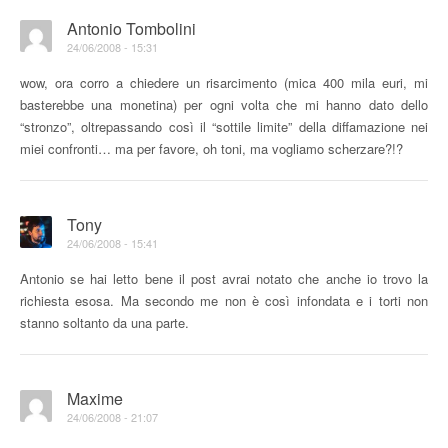
Antonio Tombolini
24/06/2008 - 15:31
wow, ora corro a chiedere un risarcimento (mica 400 mila euri, mi
basterebbe una monetina) per ogni volta che mi hanno dato dello
“stronzo”, oltrepassando così il “sottile limite” della diffamazione nei
miei confronti… ma per favore, oh toni, ma vogliamo scherzare?!?
Tony
24/06/2008 - 15:41
Antonio se hai letto bene il post avrai notato che anche io trovo la
richiesta esosa. Ma secondo me non è così infondata e i torti non
stanno soltanto da una parte.
Maxime
24/06/2008 - 21:07