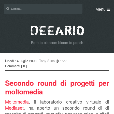
Menu
Born to blossom bloom to perish
lunedì 14 Luglio 2008 |
Tony Siino
@
1:22
Commenti
[ 0 ]
Secondo round di progetti per
moltomedia
Moltomedia
, il laboratorio creativo virtuale di
Mediaset
, ha aperto un secondo round di di
raccolta di progetti innovativi per produzioni digitali