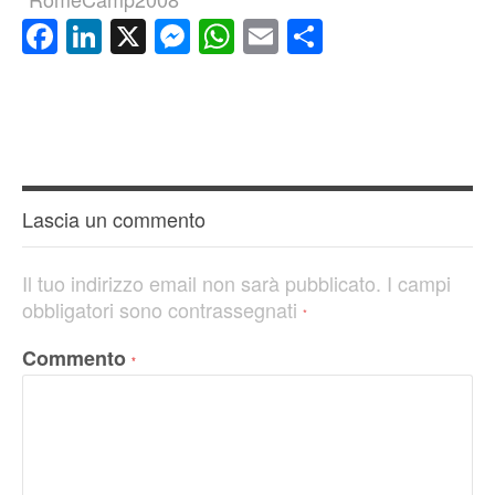
Facebook
LinkedIn
X
Messenger
WhatsApp
Email
Condividi
Lascia un commento
Il tuo indirizzo email non sarà pubblicato.
I campi
obbligatori sono contrassegnati
*
Commento
*