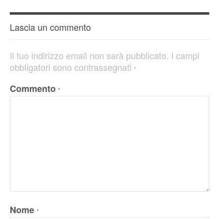
Lascia un commento
Il tuo indirizzo email non sarà pubblicato.
I campi
obbligatori sono contrassegnati
*
Commento
*
Nome
*