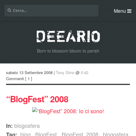
Menu
Born to blossom bloom to perish
sabato 13 Settembre 2008 |
Tony Siino
@
0:42
Commenti
[ 1 ]
“BlogFest” 2008
blogosfera
In:
blog
,
BlogFest
,
BlogFest 2008
,
blogosfera
,
Tag: