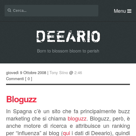
Menu
Born to blossom bloom to perish
giovedì 9 Ottobre 2008 |
Tony Siino
@
2:46
Commenti
[ 0 ]
Bloguzz
In Spagna c’è un sito che fa principalmente buzz
marketing che si chiama
bloguzz
. Bloguzz, però, è
anche motore di ricerca e attribuisce un ranking
per “influenza” ai blog (
qui
i dati di Deeario), quindi