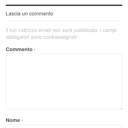
Lascia un commento
Il tuo indirizzo email non sarà pubblicato.
I campi
obbligatori sono contrassegnati
*
Commento
*
Nome
*