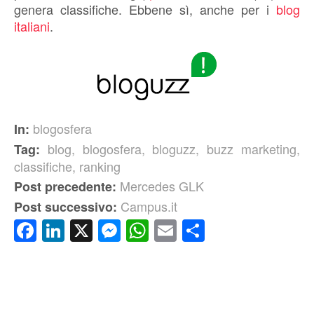
genera classifiche. Ebbene sì, anche per i
blog
italiani
.
blogosfera
In:
blog
,
blogosfera
,
bloguzz
,
buzz marketing
,
Tag:
classifiche
,
ranking
Mercedes GLK
Post precedente:
Campus.it
Post successivo:
Facebook
LinkedIn
X
Messenger
WhatsApp
Email
Condividi