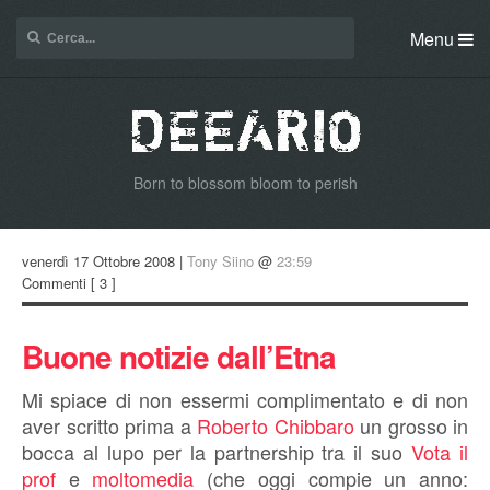
Menu
Born to blossom bloom to perish
venerdì 17 Ottobre 2008 |
Tony Siino
@
23:59
Commenti
[ 3 ]
Buone notizie dall’Etna
Mi spiace di non essermi complimentato e di non
aver scritto prima a
Roberto Chibbaro
un grosso in
bocca al lupo per la partnership tra il suo
Vota il
prof
e
moltomedia
(che oggi compie un anno: