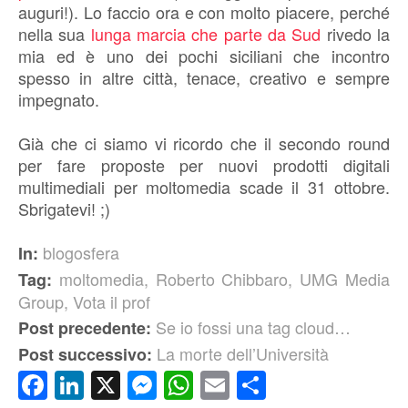
auguri!). Lo faccio ora e con molto piacere, perché
nella sua
lunga marcia che parte da Sud
rivedo la
mia ed è uno dei pochi siciliani che incontro
spesso in altre città, tenace, creativo e sempre
impegnato.
Già che ci siamo vi ricordo che il secondo round
per fare proposte per nuovi prodotti digitali
multimediali per moltomedia scade il 31 ottobre.
Sbrigatevi! ;)
blogosfera
In:
moltomedia
,
Roberto Chibbaro
,
UMG Media
Tag:
Group
,
Vota il prof
Se io fossi una tag cloud…
Post precedente:
La morte dell’Università
Post successivo:
Facebook
LinkedIn
X
Messenger
WhatsApp
Email
Condividi