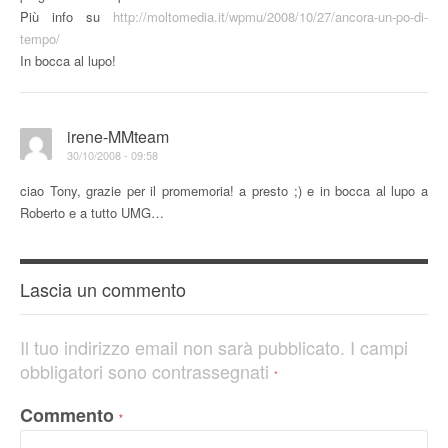
Più info su
http://moltomedia.it/wpmu/2008/10/27/ancora-un-po-di-
tempo/
In bocca al lupo!
irene-MMteam
30/10/2008 - 09:58
ciao Tony, grazie per il promemoria! a presto ;) e in bocca al lupo a
Roberto e a tutto UMG…
Lascia un commento
Il tuo indirizzo email non sarà pubblicato.
I campi
obbligatori sono contrassegnati
*
Commento
*