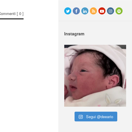
Commenti
[ 0 ]
Instagram
Segui @deeario