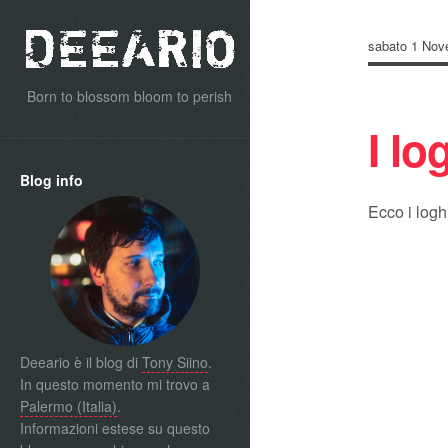
sabato 1 Nov
Born to blossom bloom to perish
I lo
Blog info
Ecco i logh
Deeario è il blog di
Tony Siino
.
In questo momento mi trovo a
Palermo (Italia)
.
Informazioni estese su questo