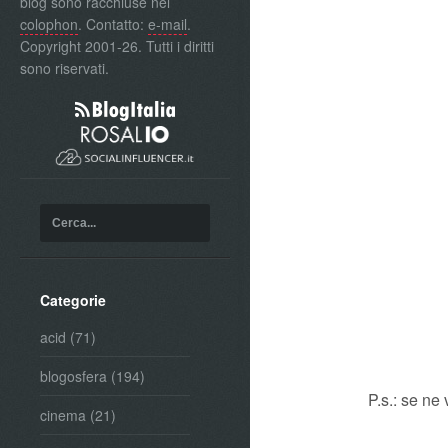
blog sono racchiuse nel
colophon
. Contatto:
e-mail
.
Copyright 2001-26. Tutti i diritti
sono riservati.
Categorie
acid
(71)
blogosfera
(194)
P.s.: se ne 
cinema
(21)