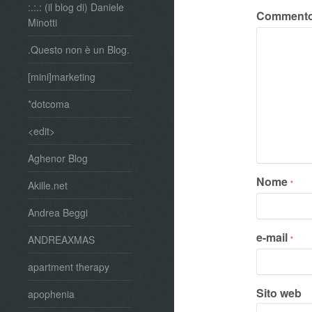
:.:.: (il blog di) Daniele
Comment
Minotti
.Questo non è un Blog.
[mini]marketing
*dotcoma
<edit>
Aghenor Blog
Nome
*
Akille.net
Andrea Beggi
e-mail
ANDREAXMAS
*
apartment therapy
Sito web
apophenia