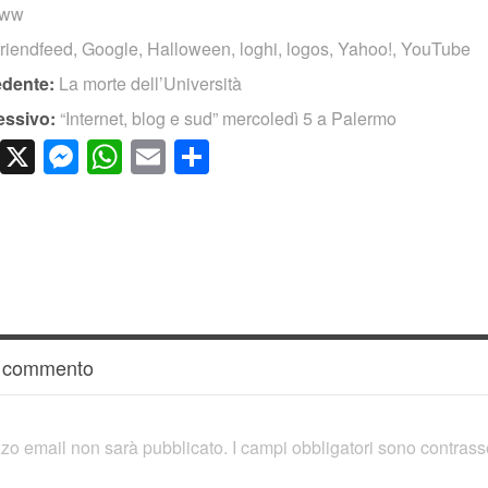
www
friendfeed
,
Google
,
Halloween
,
loghi
,
logos
,
Yahoo!
,
YouTube
edente:
La morte dell’Università
essivo:
“Internet, blog e sud” mercoledì 5 a Palermo
cebook
LinkedIn
X
Messenger
WhatsApp
Email
Condividi
n commento
rizzo email non sarà pubblicato.
I campi obbligatori sono contras