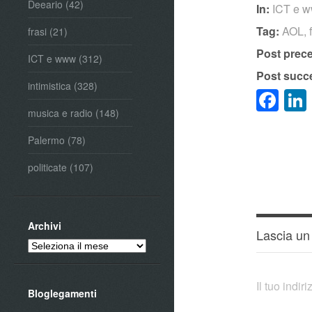
Deeario
(42)
In:
ICT e 
Tag:
AOL
,
frasi
(21)
Post prec
ICT e www
(312)
Post succ
intimistica
(328)
Fa
musica e radio
(148)
Palermo
(78)
politicate
(107)
Archivi
Lascia u
Archivi
Il tuo indi
Bloglegamenti