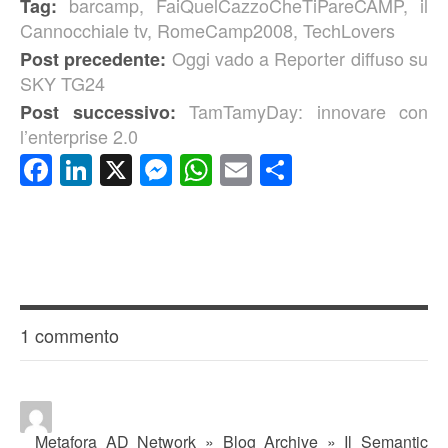
barcamp
,
FaiQuelCazzoCheTiPareCAMP
,
il
Tag:
Cannocchiale tv
,
RomeCamp2008
,
TechLovers
Oggi vado a Reporter diffuso su
Post precedente:
SKY TG24
TamTamyDay: innovare con
Post successivo:
l’enterprise 2.0
Facebook
LinkedIn
X
Messenger
WhatsApp
Email
Condividi
1 commento
Metafora AD Network » Blog Archive » Il Semantic