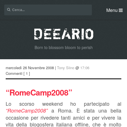
Menu
Born to blossom bloom to perish
mercoledì 26 Novembre 2008 |
Tony Siino
@
17:06
Commenti
[ 1 ]
“RomeCamp2008”
Lo scorso weekend ho partecipato al
a Roma. È stata una bella
“RomeCamp2008”
occasione per rivedere tanti amici e per vivere la
vita della blogosfera italiana offline, che è molto