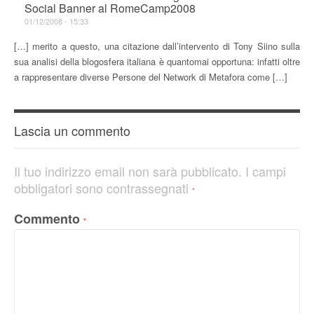
Social Banner al RomeCamp2008
01/12/2008 - 15:33
[…] merito a questo, una citazione dall’intervento di Tony Siino sulla
sua analisi della blogosfera italiana è quantomai opportuna: infatti oltre
a rappresentare diverse Persone del Network di Metafora come […]
Lascia un commento
Il tuo indirizzo email non sarà pubblicato.
I campi
obbligatori sono contrassegnati
*
Commento
*