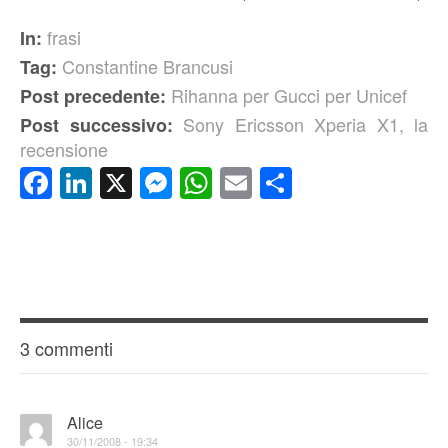
frasi
In:
Constantine Brancusi
Tag:
Rihanna per Gucci per Unicef
Post precedente:
Sony Ericsson Xperia X1, la
Post successivo:
recensione
Facebook
LinkedIn
X
Messenger
WhatsApp
Email
Condividi
3 commenti
Alice
30/11/2008 - 19:34