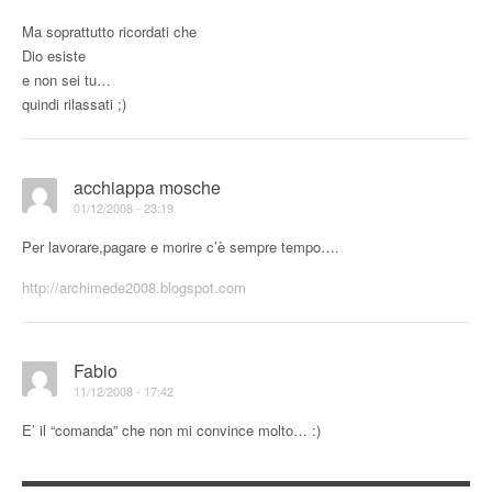
Ma soprattutto ricordati che
Dio esiste
e non sei tu…
quindi rilassati ;)
acchiappa mosche
01/12/2008 - 23:19
Per lavorare,pagare e morire c’è sempre tempo….
http://archimede2008.blogspot.com
Fabio
11/12/2008 - 17:42
E’ il “comanda” che non mi convince molto… :)