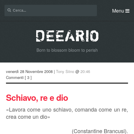
Menu
Born to blossom bloom to perish
venerdì 28 Novembre 2008 |
Tony Siino
@
20:46
Commenti
[ 3 ]
Schiavo, re e dio
«Lavora come uno schiavo, comanda come un re,
crea come un dio»
(Constantine Brancusi).