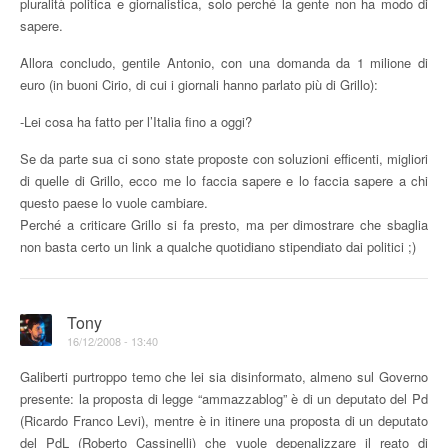
pluralità politica e giornalistica, solo perché la gente non ha modo di
sapere.
Allora concludo, gentile Antonio, con una domanda da 1 milione di
euro (in buoni Cirio, di cui i giornali hanno parlato più di Grillo):
-Lei cosa ha fatto per l’Italia fino a oggi?
Se da parte sua ci sono state proposte con soluzioni efficenti, migliori
di quelle di Grillo, ecco me lo faccia sapere e lo faccia sapere a chi
questo paese lo vuole cambiare.
Perché a criticare Grillo si fa presto, ma per dimostrare che sbaglia
non basta certo un link a qualche quotidiano stipendiato dai politici ;)
Tony
16/12/2008 - 13:40
Galiberti purtroppo temo che lei sia disinformato, almeno sul Governo
presente: la proposta di legge “ammazzablog” è di un deputato del Pd
(Ricardo Franco Levi), mentre è in itinere una proposta di un deputato
del PdL (Roberto Cassinelli) che vuole depenalizzare il reato di