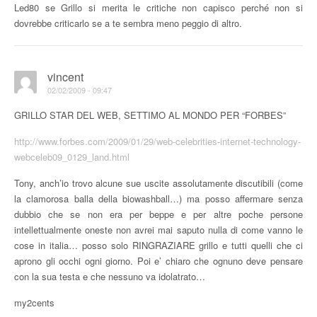
Led80 se Grillo si merita le critiche non capisco perché non si
dovrebbe criticarlo se a te sembra meno peggio di altro.
vincent
02/02/2009 - 09:47
GRILLO STAR DEL WEB, SETTIMO AL MONDO PER “FORBES”
http://www.forbes.com/2009/01/29/web-celebrities-internet-technology-
webceleb09_0129_land.html
Tony, anch’io trovo alcune sue uscite assolutamente discutibili (come
la clamorosa balla della biowashball…) ma posso affermare senza
dubbio che se non era per beppe e per altre poche persone
intellettualmente oneste non avrei mai saputo nulla di come vanno le
cose in italia… posso solo RINGRAZIARE grillo e tutti quelli che ci
aprono gli occhi ogni giorno. Poi e’ chiaro che ognuno deve pensare
con la sua testa e che nessuno va idolatrato…
my2cents