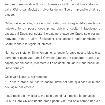
sempre come sarebbe il nostro Paese se Grillo non si fosse staccato
dalla RAI e da MediaSet, diventando un “libero imprenditore” di se
stesso.
Grillo non è perfetto, ma certo ha portato un risveglio delle coscienze
notevole in un paese dove prima abbiamo subito il fascismo e
cacciato il Duce, poi subito il craxismo e cacciato Craxi, solo per poi
ritrovarci con un altro Berlusconi che adesso vuol cambiare la
Costituzione e le regole di internet.
Non so se il signor Siino Antonino, al quale fa capo questo blog, è al
corrente di cosa vuol fare il Governo (presente e passato): mettere un
cappio per chi posta, incarcerare i dissidenti, chiudere i tabernacoli del
libero pensiero.
Grillo va all’estero, noi restiamo.
E’ la triste storia del nostro paese, dove per fare qualcosa di buono
devi agire dall’esterno.
Il suo reddito è invidiabile, ma solo perché lui il reddito lo denuncia.
Le sue Liste Civiche hanno preso pochi voti, ma solo perché non c’è