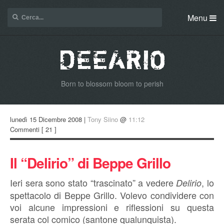
Menu
Born to blossom bloom to perish
lunedì 15 Dicembre 2008 |
Tony Siino
@
11:12
Commenti
[ 21 ]
Il “Delirio” di Beppe Grillo
Ieri sera sono stato “trascinato” a vedere
, lo
Delirio
spettacolo di Beppe Grillo. Volevo condividere con
voi alcune impressioni e riflessioni su questa
serata col comico (santone qualunquista).