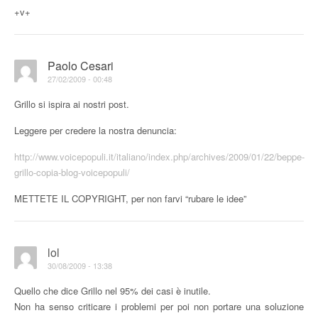
+v+
Paolo Cesari
27/02/2009 - 00:48
Grillo si ispira ai nostri post.
Leggere per credere la nostra denuncia:
http://www.voicepopuli.it/italiano/index.php/archives/2009/01/22/beppe-
grillo-copia-blog-voicepopuli/
METTETE IL COPYRIGHT, per non farvi “rubare le idee”
lol
30/08/2009 - 13:38
Quello che dice Grillo nel 95% dei casi è inutile.
Non ha senso criticare i problemi per poi non portare una soluzione