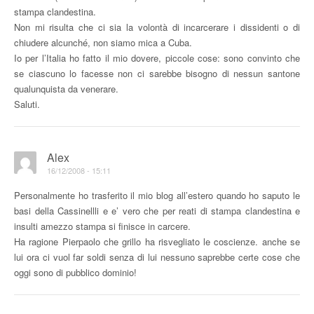
stampa clandestina.
Non mi risulta che ci sia la volontà di incarcerare i dissidenti o di
chiudere alcunché, non siamo mica a Cuba.
Io per l’Italia ho fatto il mio dovere, piccole cose: sono convinto che
se ciascuno lo facesse non ci sarebbe bisogno di nessun santone
qualunquista da venerare.
Saluti.
Alex
16/12/2008 - 15:11
Personalmente ho trasferito il mio blog all’estero quando ho saputo le
basi della Cassinellli e e’ vero che per reati di stampa clandestina e
insulti amezzo stampa si finisce in carcere.
Ha ragione Pierpaolo che grillo ha risvegliato le coscienze. anche se
lui ora ci vuol far soldi senza di lui nessuno saprebbe certe cose che
oggi sono di pubblico dominio!