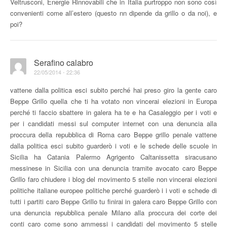
Veltrusconi, Energie Rinnovabili che in Italia purtroppo non sono così
convenienti come all’estero (questo nn dipende da grillo o da noi), e
poi?
Serafino calabro
22/05/2014 - 22:36
vattene dalla politica esci subito perché hai preso giro la gente caro
Beppe Grillo quella che ti ha votato non vincerai elezioni in Europa
perché ti faccio sbattere in galera ha te e ha Casaleggio per i voti e
per i candidati messi sul computer internet con una denuncia alla
proccura della repubblica di Roma caro Beppe grillo penale vattene
dalla politica esci subito guarderò i voti e le schede delle scuole in
Sicilia ha Catania Palermo Agrigento Caltanissetta siracusano
messinese in Sicilia con una denuncia tramite avocato caro Beppe
Grillo faro chiudere i blog del movimento 5 stelle non vincerai elezioni
politiche italiane europee politiche perché guarderò i i voti e schede di
tutti i partiti caro Beppe Grillo tu finirai in galera caro Beppe Grillo con
una denuncia repubblica penale Milano alla proccura dei corte dei
conti caro come sono ammessi i candidati del movimento 5 stelle