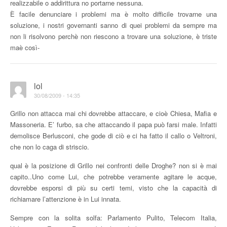
realizzabile o addirittura no portarne nessuna.
È facile denunciare i problemi ma è molto difficile trovarne una
soluzione, i nostri governanti sanno di quei problemi da sempre ma
non li risolvono perchè non riescono a trovare una soluzione, è triste
maè così-
lol
30/08/2009 - 14:35
Grillo non attacca mai chi dovrebbe attaccare, e cioè Chiesa, Mafia e
Massoneria. E’ furbo, sa che attaccando il papa può farsi male. Infatti
demolisce Berlusconi, che gode di ciò e ci ha fatto il callo o Veltroni,
che non lo caga di striscio.
qual è la posizione di Grillo nei confronti delle Droghe? non si è mai
capito..Uno come Lui, che potrebbe veramente agitare le acque,
dovrebbe esporsi di più su certi temi, visto che la capacità di
richiamare l’attenzione è in Lui innata.
Sempre con la solita solfa: Parlamento Pulito, Telecom Italia,