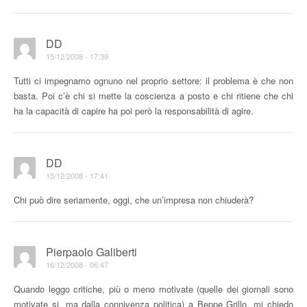
DD
15/12/2008 - 17:39
Tutti ci impegnamo ognuno nel proprio settore: il problema è che non
basta. Poi c’è chi si mette la coscienza a posto e chi ritiene che chi
ha la capacità di capire ha poi però la responsabilità di agire.
DD
15/12/2008 - 17:41
Chi può dire seriamente, oggi, che un’impresa non chiuderà?
Pierpaolo Galiberti
16/12/2008 - 06:47
Quando leggo critiche, più o meno motivate (quelle dei giornali sono
motivate si, ma dalla connivenza politica) a Beppe Grillo, mi chiedo