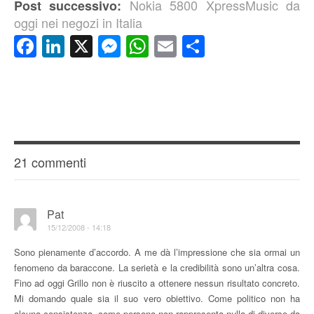
Nokia 5800 XpressMusic da
Post successivo:
oggi nei negozi in Italia
Facebook
LinkedIn
X
Messenger
WhatsApp
Email
Condividi
21 commenti
Pat
15/12/2008 - 14:18
Sono pienamente d’accordo. A me dà l’impressione che sia ormai un
fenomeno da baraccone. La serietà e la credibilità sono un’altra cosa.
Fino ad oggi Grillo non è riuscito a ottenere nessun risultato concreto.
Mi domando quale sia il suo vero obiettivo. Come politico non ha
alcuna consistenza, come persona non rappresenta nulla di diverso da