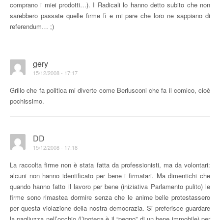
comprano i miei prodotti…). I Radicali lo hanno detto subito che non
sarebbero passate quelle firme lì e mi pare che loro ne sappiano di
referendum… ;)
gery
15/12/2008 - 17:17
Grillo che fa politica mi diverte come Berlusconi che fa il comico, cioè
pochissimo.
DD
15/12/2008 - 17:18
La raccolta firme non è stata fatta da professionisti, ma da volontari:
alcuni non hanno identificato per bene i firmatari. Ma dimentichi che
quando hanno fatto il lavoro per bene (iniziativa Parlamento pulito) le
firme sono rimastea dormire senza che le anime belle protestassero
per questa violazione della nostra democrazia. Si preferisce guardare
la pagliuzza nell’occhio (l’ipoteca è il “pegno” di un bene immobile) per