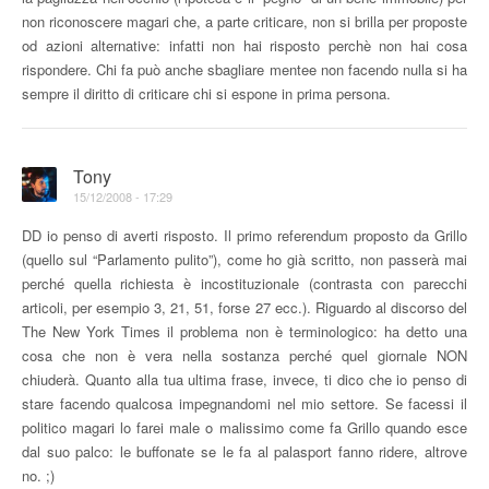
non riconoscere magari che, a parte criticare, non si brilla per proposte
od azioni alternative: infatti non hai risposto perchè non hai cosa
rispondere. Chi fa può anche sbagliare mentee non facendo nulla si ha
sempre il diritto di criticare chi si espone in prima persona.
Tony
15/12/2008 - 17:29
DD io penso di averti risposto. Il primo referendum proposto da Grillo
(quello sul “Parlamento pulito”), come ho già scritto, non passerà mai
perché quella richiesta è incostituzionale (contrasta con parecchi
articoli, per esempio 3, 21, 51, forse 27 ecc.). Riguardo al discorso del
The New York Times il problema non è terminologico: ha detto una
cosa che non è vera nella sostanza perché quel giornale NON
chiuderà. Quanto alla tua ultima frase, invece, ti dico che io penso di
stare facendo qualcosa impegnandomi nel mio settore. Se facessi il
politico magari lo farei male o malissimo come fa Grillo quando esce
dal suo palco: le buffonate se le fa al palasport fanno ridere, altrove
no. ;)