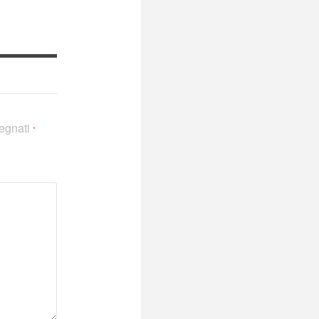
segnati
*