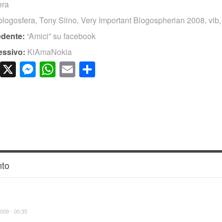
era
blogosfera
,
Tony Siino
,
Very Important Blogospherian 2008
,
vib
edente:
“Amici” su facebook
essivo:
KiAmaNokia
cebook
LinkedIn
X
Messenger
WhatsApp
Email
Condividi
to
009 - 00:35