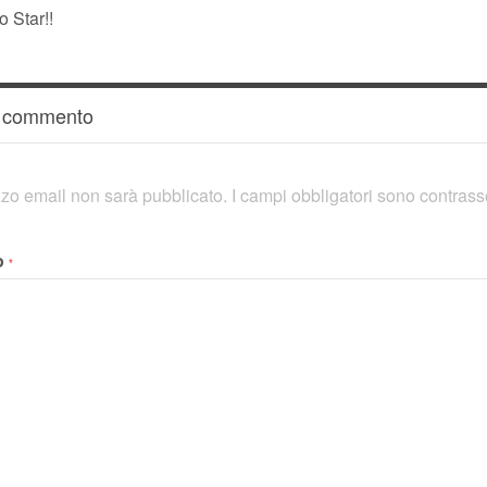
o Star!!
n commento
rizzo email non sarà pubblicato.
I campi obbligatori sono contras
o
*