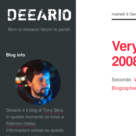
martedì 6 Ge
Born to blossom bloom to perish
Ver
200
Blog info
Secondo
Blogospher
Deeario è il blog di
Tony Siino
.
In questo momento mi trovo a
Palermo (Italia)
.
Informazioni estese su questo