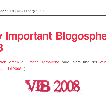
nnaio 2009 |
Tony Siino
@
18:19
y Important Blogosphe
8
WebGarden
e
Simone Tornabene
sarei stato uno dei
Ver
ian del 2008
. :)