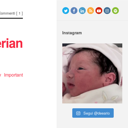
Commenti
[ 1 ]
Instagram
rian
y Important
Segui @deeario