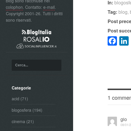
blog sono racchiuse nel
In:
blogosf
colophon
. Contatto:
e-mail
.
Tag:
blog
,
Copyright 2001-26. Tutti i diritti
sono riservati.
Post prec
Post succ
Fa
Categorie
1 commen
acid
(71)
blogosfera
(194)
gio
cinema
(21)
08/01/2