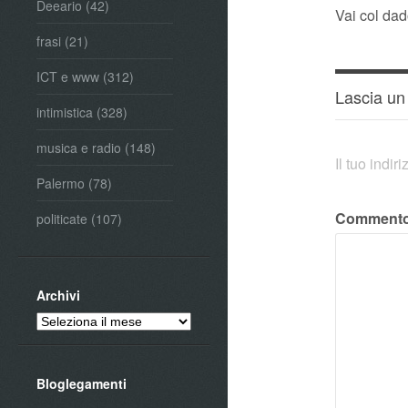
Deeario
(42)
Vai col dad
frasi
(21)
ICT e www
(312)
Lascia u
intimistica
(328)
musica e radio
(148)
Il tuo indi
Palermo
(78)
Comment
politicate
(107)
Archivi
Archivi
Bloglegamenti