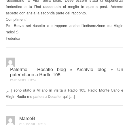
raccontano la “vita” della radio. Deve essere stata un’esperienza
fantastica e tu l’hai raccontata al meglio in questo post. Adesso
aspetto con ansia la seconda parte del racconto.
Complimenti
Ps: Bravo sei riuscito a strappare anche l’indiscrezione su Virgin
radio! :)
Federica
Palermo - Rosalio blog » Archivio blog » Un
palermitano a Radio 105
21/01/2009 - 03:57
[…] sono stato a Milano in visita a Radio 105, Radio Monte Carlo e
Virgin Radio (ne parlo su Deeario, qui […]
MarcoB
21/01/2009 - 12:13