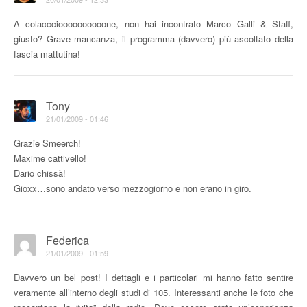
A colacccioooooooooone, non hai incontrato Marco Galli & Staff,
giusto? Grave mancanza, il programma (davvero) più ascoltato della
fascia mattutina!
Tony
21/01/2009 - 01:46
Grazie Smeerch!
Maxime cattivello!
Dario chissà!
Gioxx…sono andato verso mezzogiorno e non erano in giro.
Federica
21/01/2009 - 01:59
Davvero un bel post! I dettagli e i particolari mi hanno fatto sentire
veramente all’interno degli studi di 105. Interessanti anche le foto che