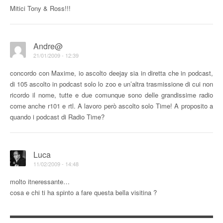
Mitici Tony & Ross!!!
Andre@
21/01/2009 - 12:39
concordo con Maxime, io ascolto deejay sia in diretta che in podcast,
di 105 ascolto in podcast solo lo zoo e un’altra trasmissione di cui non
ricordo il nome, tutte e due comunque sono delle grandissime radio
come anche r101 e rtl. A lavoro però ascolto solo Time! A proposito a
quando i podcast di Radio Time?
Luca
11/02/2009 - 14:48
molto itneressante…
cosa e chi ti ha spinto a fare questa bella visitina ?