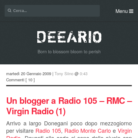
Menu
Born to blossom bloom to perish
martedì 20 Gennaio 2009 |
Tony Siino
@
0:43
Commenti
[ 10 ]
Un blogger a Radio 105 – RMC –
Virgin Radio (1)
Arrivo a largo Donegani poco dopo mezzogiorno
per visitare
Radio 105
,
Radio Monte Carlo
e
Virgin
Radio
. Davanti alla sede ci sono delle aiuole con