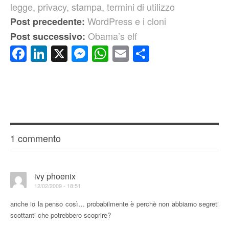
legge
,
privacy
,
stampa
,
termini di utilizzo
WordPress e i cloni
Post precedente:
Obama’s elf
Post successivo:
Facebook
LinkedIn
X
Messenger
WhatsApp
Email
Condividi
1 commento
ivy phoenix
12/02/2009 - 18:51
anche io la penso così… probabilmente è perchè non abbiamo segreti
scottanti che potrebbero scoprire?