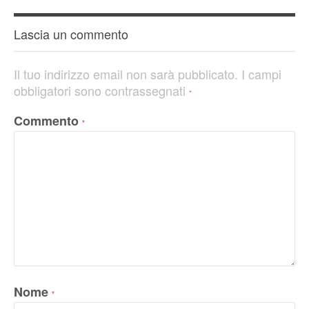
Lascia un commento
Il tuo indirizzo email non sarà pubblicato.
I campi
obbligatori sono contrassegnati
*
Commento
*
Nome
*