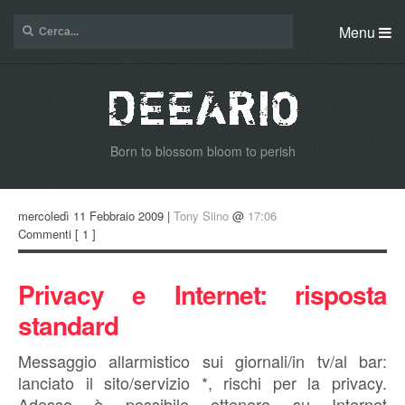
Menu
Born to blossom bloom to perish
mercoledì 11 Febbraio 2009 |
Tony Siino
@
17:06
Commenti
[ 1 ]
Privacy e Internet: risposta
standard
Messaggio allarmistico sui giornali/in tv/al bar:
lanciato il sito/servizio *, rischi per la privacy.
Adesso è possibile ottenere su Internet