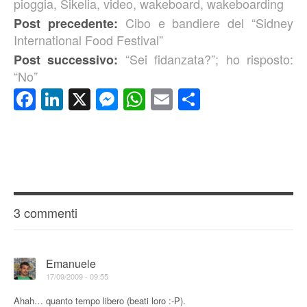
pioggia
,
Sikelia
,
video
,
wakeboard
,
wakeboarding
Cibo e bandiere del “Sidney
Post precedente:
International Food Festival”
“Sei fidanzata?”; ho risposto:
Post successivo:
“No”
Facebook
LinkedIn
X
Messenger
WhatsApp
Email
Condividi
3 commenti
Emanuele
17/09/2009 - 09:55
Ahah… quanto tempo libero (beati loro :-P).