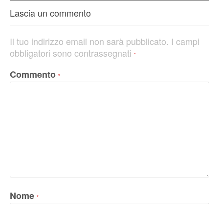
Lascia un commento
Il tuo indirizzo email non sarà pubblicato.
I campi
obbligatori sono contrassegnati
*
Commento
*
Nome
*