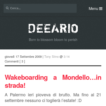
Menu
Born to blossom bloom to perish
giovedì 17 Settembre 2009 |
Tony Siino
@
3:14
Commenti
[ 3 ]
Wakeboarding a Mondello…in
strada!
A Palermo ieri pioveva di brutto. Ma fino al 21
settembre nessuno ci toglierà l’estate! :D