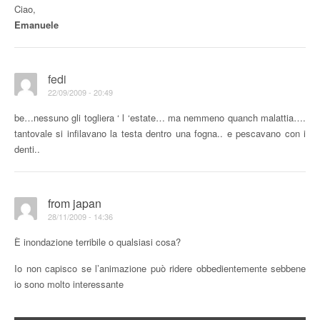
Ciao,
Emanuele
fedi
22/09/2009 - 20:49
be…nessuno gli togliera ‘ l ‘estate… ma nemmeno quanch malattia….
tantovale si infilavano la testa dentro una fogna.. e pescavano con i
denti..
from japan
28/11/2009 - 14:36
È inondazione terribile o qualsiasi cosa?
Io non capisco se l’animazione può ridere obbedientemente sebbene
io sono molto interessante