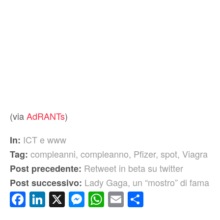
(via
AdRANTs
)
ICT e www
In:
compleanni
,
compleanno
,
Pfizer
,
spot
,
Viagra
Tag:
Retweet in beta su twitter
Post precedente:
Lady Gaga, un “mostro” di fama
Post successivo:
Facebook
LinkedIn
X
Messenger
WhatsApp
Email
Condividi