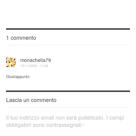
1 commento
monachella79
15/11/2009 - 17:39
Giustappunto
Lascia un commento
Il tuo indirizzo email non sarà pubblicato.
I campi
obbligatori sono contrassegnati
*