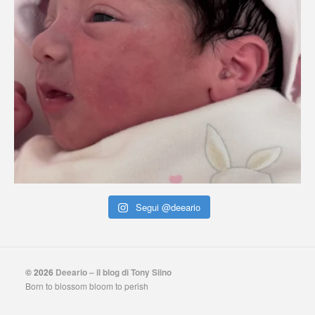
Segui @deeario
© 2026
Deeario – il blog di Tony Siino
Born to blossom bloom to perish