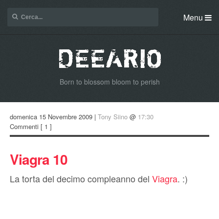
Menu
Born to blossom bloom to perish
domenica 15 Novembre 2009 |
Tony Siino
@
17:30
Commenti
[ 1 ]
Viagra 10
La torta del decimo compleanno del
Viagra
. :)