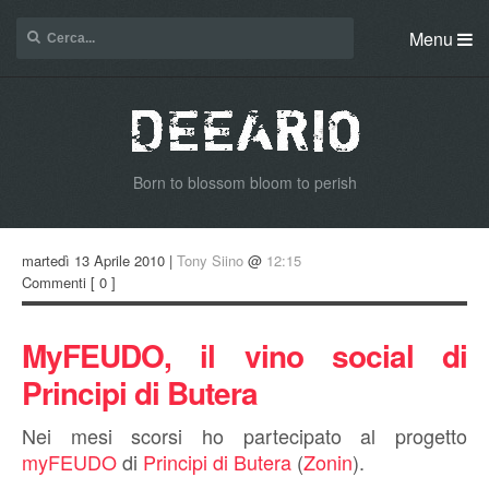
Menu
Born to blossom bloom to perish
martedì 13 Aprile 2010 |
Tony Siino
@
12:15
Commenti
[ 0 ]
MyFEUDO, il vino social di
Principi di Butera
Nei mesi scorsi ho partecipato al progetto
myFEUDO
di
Principi di Butera
(
Zonin
).