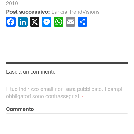
2010
Lancia TrendVisions
Post successivo:
Facebook
LinkedIn
X
Messenger
WhatsApp
Email
Condividi
Lascia un commento
Il tuo indirizzo email non sarà pubblicato.
I campi
obbligatori sono contrassegnati
*
Commento
*