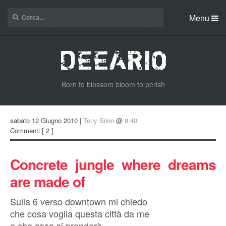
Menu
Born to blossom bloom to perish
sabato 12 Giugno 2010 |
Tony Siino
@
8:40
Commenti
[ 2 ]
Concrete jungle where dreams
are made of
Sulla 6 verso downtown mi chiedo
che cosa voglia questa città da me
e che cosa si prenderà.