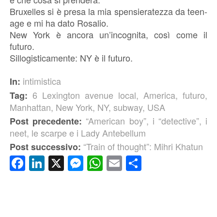
Bruxelles si è presa la mia spensieratezza da teen-
age e mi ha dato Rosalio.
New York è ancora un’incognita, così come il
futuro.
Sillogisticamente: NY è il futuro.
intimistica
In:
6 Lexington avenue local
,
America
,
futuro
,
Tag:
Manhattan
,
New York
,
NY
,
subway
,
USA
“American boy”, i “detective”, i
Post precedente:
neet, le scarpe e i Lady Antebellum
“Train of thought”: Mihri Khatun
Post successivo:
Facebook
LinkedIn
X
Messenger
WhatsApp
Email
Condividi