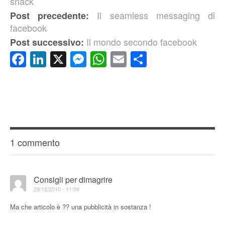
snack
Il seamless messaging di
Post precedente:
facebook
Il mondo secondo facebook
Post successivo:
Facebook
LinkedIn
X
Messenger
WhatsApp
Email
Condividi
1 commento
Consigli per dimagrire
29/12/2010 - 11:06
Ma che articolo è ?? una pubblicità in sostanza !