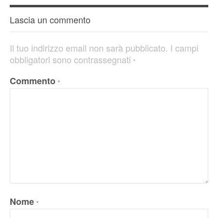
Lascia un commento
Il tuo indirizzo email non sarà pubblicato.
I campi
obbligatori sono contrassegnati
*
Commento
*
Nome
*