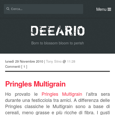
Menu
Born to blossom bloom to perish
lunedì 29 Novembre 2010 |
Tony Siino
@
11:28
Commenti
[ 1 ]
Pringles Multigrain
Ho provato le
Pringles Multigrain
l’altra sera
durante una festicciola tra amici. A differenza delle
Pringles classiche le Multigrain sono a base di
cereali, meno grasse e più ricche di fibra. I gusti