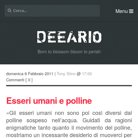
Menu
Born to blossom bloom to perish
domenica 6 Febbraio 2011 |
Tony Siino
@
17:00
Commenti
[ 0 ]
Esseri umani e polline
«Gli esseri umani non sono poi così diversi dal
polline sospeso nell’acqua. Guidati da ragioni
enigmatiche tanto quanto il movimento del polline,
mostriamo un incessante desiderio di muoverci per