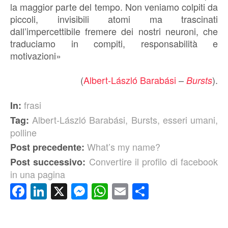
la maggior parte del tempo. Non veniamo colpiti da
piccoli, invisibili atomi ma trascinati
dall’impercettibile fremere dei nostri neuroni, che
traduciamo in compiti, responsabilità e
motivazioni»
(
Albert-László Barabási
–
).
Bursts
frasi
In:
Albert-László Barabási
,
Bursts
,
esseri umani
,
Tag:
polline
What’s my name?
Post precedente:
Convertire il profilo di facebook
Post successivo:
in una pagina
Facebook
LinkedIn
X
Messenger
WhatsApp
Email
Condividi