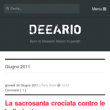
Menu
Born to blossom bloom to perish
Giugno 2011
giovedì 30 Giugno 2011 |
Tony Siino
@
14:57
Commenti
[ 1 ]
La sacrosanta crociata contro le