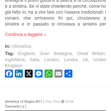
è a sinistra. Se vi state chiedendo perché, come ho
già fatto io, ha a che fare con l’essere tradizionali: i
romani, che arrivarono fin qui, circolavano a
sinistra e in passato si circolava a sinistra per
Continua a leggere »
intimistica
In:
England
,
Gran Bretagna
,
Great Britain
,
Tag:
Inghilterra
,
Italia
,
London
,
Londra
,
Uk
,
United
Kingdom
Facebook
LinkedIn
X
Messenger
WhatsApp
Email
Condividi
domenica 12 Giugno 2011 |
Tony Siino
@
23:59
Commenti
[ 2 ]