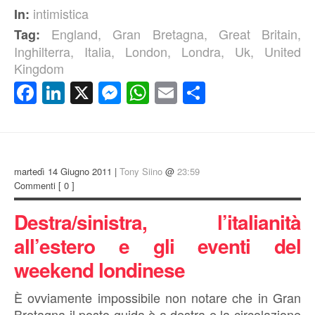
intimistica
In:
England
,
Gran Bretagna
,
Great Britain
,
Tag:
Inghilterra
,
Italia
,
London
,
Londra
,
Uk
,
United
Kingdom
Facebook
LinkedIn
X
Messenger
WhatsApp
Email
Condividi
martedì 14 Giugno 2011 |
Tony Siino
@
23:59
Commenti
[ 0 ]
Destra/sinistra, l’italianità
all’estero e gli eventi del
weekend londinese
È ovviamente impossibile non notare che in Gran
Bretagna il posto guida è a destra e la circolazione