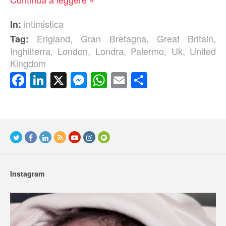
intimistica
In:
England
,
Gran Bretagna
,
Great Britain
,
Tag:
Inghilterra
,
London
,
Londra
,
Palermo
,
Uk
,
United
Kingdom
Facebook
LinkedIn
X
Messenger
WhatsApp
Email
Condividi
Instagram