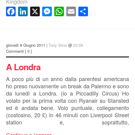
Kingdom
Facebook
LinkedIn
X
Messenger
WhatsApp
Email
Condividi
giovedì 9 Giugno 2011 |
Tony Siino
@
23:59
Commenti
[ 0 ]
A Londra
A poco più di un anno dalla parentesi americana
ho preso nuovamente un break da Palermo e sono
da lunedì a Londra. (io a Piccadilly Circus) Ho
volato per la prima volta con Ryanair su Stansted
ed è andata bene. Volo puntuale, collegamento
(costosino, 20 £) in 46 minuti con Liverpool Street
station e, soprattutto,
Continua a leggere »