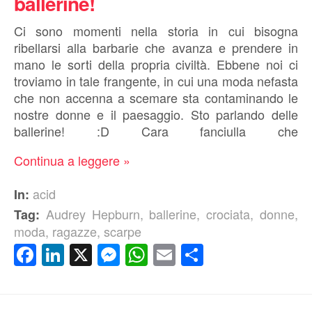
ballerine!
Ci sono momenti nella storia in cui bisogna
ribellarsi alla barbarie che avanza e prendere in
mano le sorti della propria civiltà. Ebbene noi ci
troviamo in tale frangente, in cui una moda nefasta
che non accenna a scemare sta contaminando le
nostre donne e il paesaggio. Sto parlando delle
ballerine! :D Cara fanciulla che
Continua a leggere »
acid
In:
Audrey Hepburn
,
ballerine
,
crociata
,
donne
,
Tag:
moda
,
ragazze
,
scarpe
Facebook
LinkedIn
X
Messenger
WhatsApp
Email
Condividi