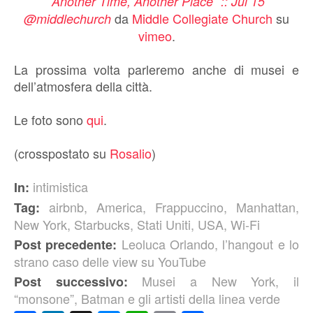
“Another Time, Another Place” :: Jul 15
da
Middle Collegiate Church
su
@middlechurch
vimeo
.
La prossima volta parleremo anche di musei e
dell’atmosfera della città.
Le foto sono
qui
.
(crosspostato su
Rosalio
)
intimistica
In:
airbnb
,
America
,
Frappuccino
,
Manhattan
,
Tag:
New York
,
Starbucks
,
Stati Uniti
,
USA
,
Wi-Fi
Leoluca Orlando, l’hangout e lo
Post precedente:
strano caso delle view su YouTube
Musei a New York, il
Post successivo:
“monsone”, Batman e gli artisti della linea verde