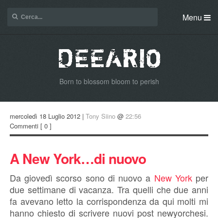
Menu
Born to blossom bloom to perish
mercoledì 18 Luglio 2012 |
Tony Siino
@
22:56
Commenti
[ 0 ]
A New York…di nuovo
Da giovedì scorso sono di nuovo a
New York
per
due settimane di vacanza. Tra quelli che due anni
fa avevano letto la corrispondenza da qui molti mi
hanno chiesto di scrivere nuovi post newyorchesi.