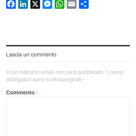
Facebook
LinkedIn
X
Messenger
WhatsApp
Email
Condividi
Lascia un commento
Il tuo indirizzo email non sarà pubblicato.
I campi
obbligatori sono contrassegnati
*
Commento
*