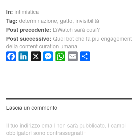
intimistica
In:
determinazione
,
gatto
,
invisibilità
Tag:
L’iWatch sarà così?
Post precedente:
Quel bot che fa più engagement
Post successivo:
della content curation umana
Facebook
LinkedIn
X
Messenger
WhatsApp
Email
Condividi
Lascia un commento
Il tuo indirizzo email non sarà pubblicato.
I campi
obbligatori sono contrassegnati
*