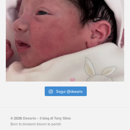
Segui @deeario
© 2026
Deeario – il blog di Tony Siino
Born to blossom bloom to perish