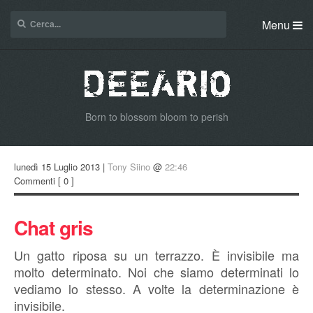
Menu
Born to blossom bloom to perish
lunedì 15 Luglio 2013 |
Tony Siino
@
22:46
Commenti
[ 0 ]
Chat gris
Un gatto riposa su un terrazzo. È invisibile ma
molto determinato. Noi che siamo determinati lo
vediamo lo stesso. A volte la determinazione è
invisibile.