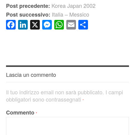
Korea Japan 2002
Post precedente:
Italia – Messico
Post successivo:
Facebook
LinkedIn
X
Messenger
WhatsApp
Email
Condividi
Lascia un commento
Il tuo indirizzo email non sarà pubblicato.
I campi
obbligatori sono contrassegnati
*
Commento
*