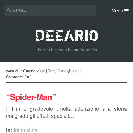
Menu
Born to blossom bloom to perish
venerdì 7 Giugno 2002 |
Tony Siino
@
12:11
Commenti
[ 0 ]
“Spider-Man”
Il film è gradevole…molta attenzione alla storia
malgrado gli effetti speciali…
intimistica
In: