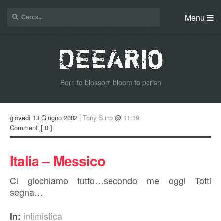
Menu
Born to blossom bloom to perish
giovedì 13 Giugno 2002 |
Tony Siino
@
11:19
Commenti
[ 0 ]
Italia – Messico
Ci giochiamo tutto…secondo me oggi Totti
segna…
intimistica
In: