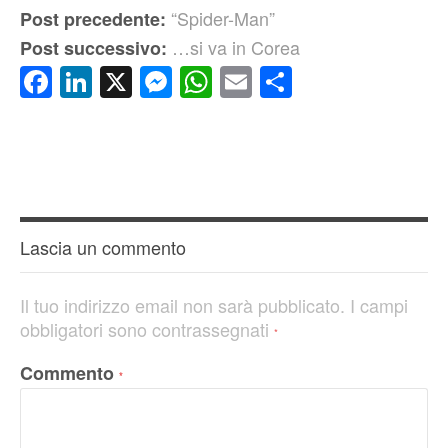
“Spider-Man”
Post precedente:
…si va in Corea
Post successivo:
Facebook
LinkedIn
X
Messenger
WhatsApp
Email
Condividi
Lascia un commento
Il tuo indirizzo email non sarà pubblicato.
I campi
obbligatori sono contrassegnati
*
Commento
*