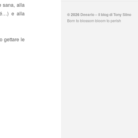
e sana, alla
sé…) e alla
© 2026
Deeario – il blog di Tony Siino
Born to blossom bloom to perish
o gettare le