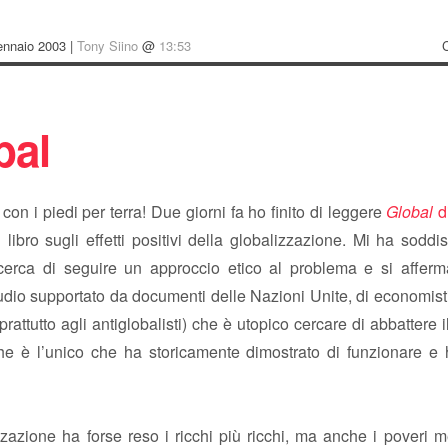
ennaio 2003 |
Tony Siino
@
13:53
bal
on i piedi per terra! Due giorni fa ho finito di leggere
Global
d
 libro sugli effetti positivi della globalizzazione. Mi ha soddis
cerca di seguire un approccio etico al problema e si affer
udio supportato da documenti delle Nazioni Unite, di economisti
oprattutto agli antiglobalisti) che è utopico cercare di abbattere 
he è l’unico che ha storicamente dimostrato di funzionare e 
zazione ha forse reso i ricchi più ricchi, ma anche i poveri 