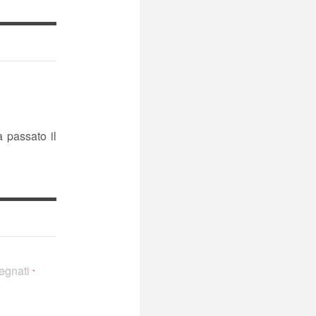
passato il
segnati
*