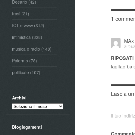
Deeario
(42)
frasi
(21)
1 commen
ICT e www
(312)
intimistica
(328)
MAx
21/01/2
musica e radio
(148)
RIPOSATI 
Palermo
(78)
tagliaerba 
politicate
(107)
Lascia u
Archivi
Archivi
Il tuo indi
Bloglegamenti
Comment