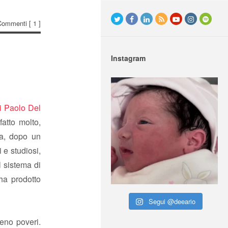
Commenti
[ 1 ]
Instagram
i Paolo Del
fatto molto,
ma, dopo un
 e studiosi,
il sistema di
ha prodotto
Segui @deeario
meno poveri.