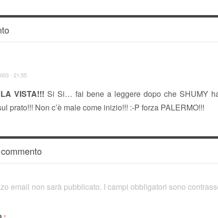
to
003 - 21:55
LA VISTA!!!
Si Si… fai bene a leggere dopo che SHUMY ha 
sul prato!!! Non c’è male come inizio!!! :-P forza PALERMO!!!
n commento
rizzo email non sarà pubblicato.
I campi obbligatori sono contras
o
*