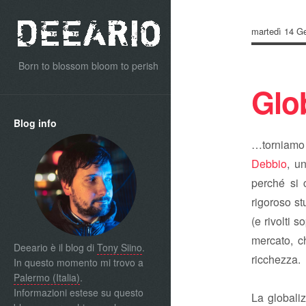
martedì 14 G
Born to blossom bloom to perish
Glo
Blog info
…torniamo c
Debbio
, un
perché si 
rigoroso st
(e rivolti s
mercato, c
Deeario è il blog di
Tony Siino
.
ricchezza.
In questo momento mi trovo a
Palermo (Italia)
.
Informazioni estese su questo
La globaliz