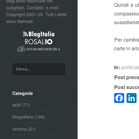
blog sono racchiuse nel
Quindi è ut
colophon
. Contatto:
e-mail
.
compassion
Copyright 2001-26. Tutti i diritti
sono riservati.
sussidiarie
Per cambiar
carte in ar
In:
politica
Post prec
Post succ
Categorie
Fa
acid
(71)
blogosfera
(194)
cinema
(21)