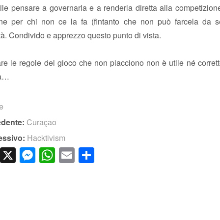
ile pensare a governarla e a renderla diretta alla competizion
e per chi non ce la fa (fintanto che non può farcela da 
tà. Condivido e apprezzo questo punto di vista.
e le regole del gioco che non piacciono non è utile né corrett
ia…
te
edente:
Curaçao
essivo:
Hacktivism
cebook
LinkedIn
X
Messenger
WhatsApp
Email
Condividi