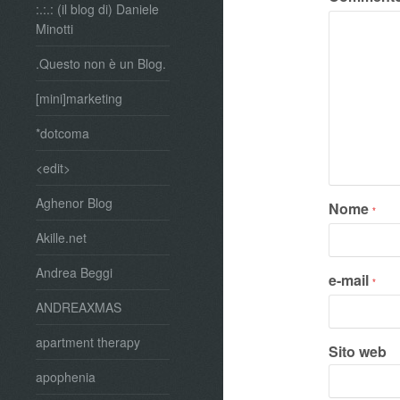
:.:.: (il blog di) Daniele
Minotti
.Questo non è un Blog.
[mini]marketing
*dotcoma
<edit>
Aghenor Blog
Nome
*
Akille.net
Andrea Beggi
e-mail
*
ANDREAXMAS
apartment therapy
Sito web
apophenia