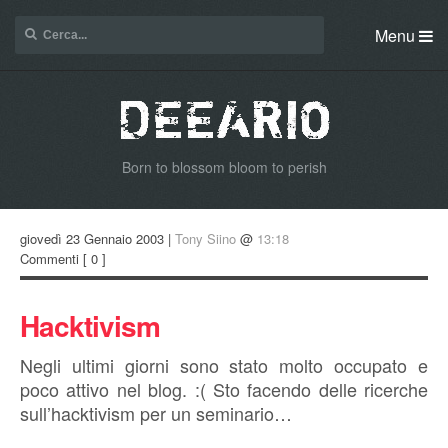
Menu
Born to blossom bloom to perish
giovedì 23 Gennaio 2003 |
Tony Siino
@
13:18
Commenti
[ 0 ]
Hacktivism
Negli ultimi giorni sono stato molto occupato e
poco attivo nel blog. :( Sto facendo delle ricerche
sull’hacktivism per un seminario…