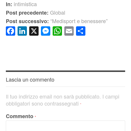
intimistica
In:
Global
Post precedente:
“Medisport e benessere”
Post successivo:
Facebook
LinkedIn
X
Messenger
WhatsApp
Email
Condividi
Lascia un commento
Il tuo indirizzo email non sarà pubblicato.
I campi
obbligatori sono contrassegnati
*
Commento
*