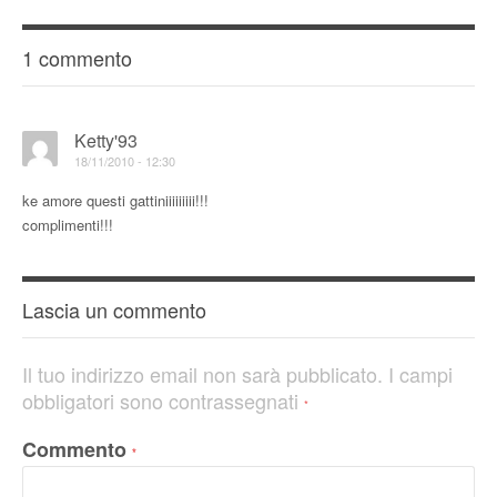
1 commento
Ketty'93
18/11/2010 - 12:30
ke amore questi gattiniiiiiiiii!!!
complimenti!!!
Lascia un commento
Il tuo indirizzo email non sarà pubblicato.
I campi
obbligatori sono contrassegnati
*
Commento
*