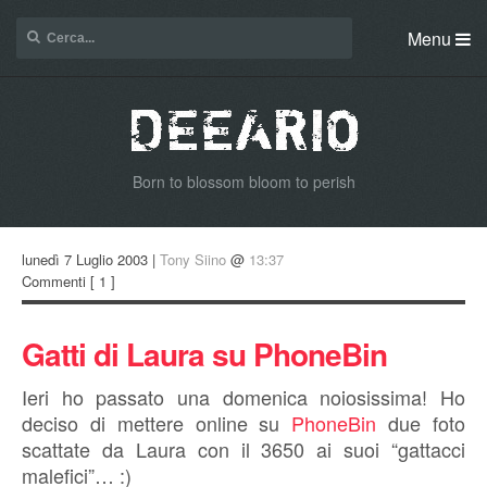
Menu
Born to blossom bloom to perish
lunedì 7 Luglio 2003 |
Tony Siino
@
13:37
Commenti
[ 1 ]
Gatti di Laura su PhoneBin
Ieri ho passato una domenica noiosissima! Ho
deciso di mettere online su
PhoneBin
due foto
scattate da Laura con il 3650 ai suoi “gattacci
malefici”… :)