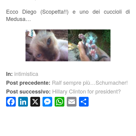
Ecco Diego (Scopetta!!) e uno dei cuccioli di
Medusa…
intimistica
In:
Ralf sempre più…Schumacher!
Post precedente:
Hillary Clinton for president?
Post successivo:
Facebook
LinkedIn
X
Messenger
WhatsApp
Email
Condividi