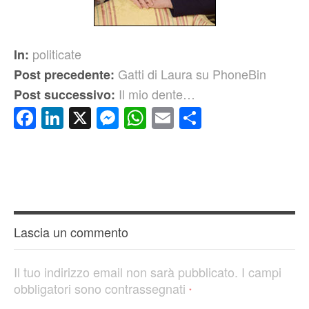
politicate
In:
Gatti di Laura su PhoneBin
Post precedente:
Il mio dente…
Post successivo:
Facebook
LinkedIn
X
Messenger
WhatsApp
Email
Condividi
Lascia un commento
Il tuo indirizzo email non sarà pubblicato.
I campi
obbligatori sono contrassegnati
*