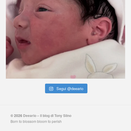
Segui @deeario
© 2026
Deeario – il blog di Tony Siino
Born to blossom bloom to perish