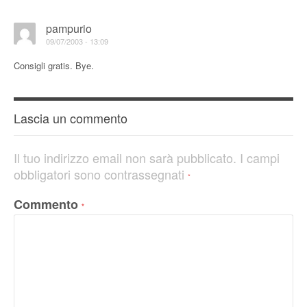
pampurio
09/07/2003 - 13:09
Consigli gratis. Bye.
Lascia un commento
Il tuo indirizzo email non sarà pubblicato.
I campi
obbligatori sono contrassegnati
*
Commento
*