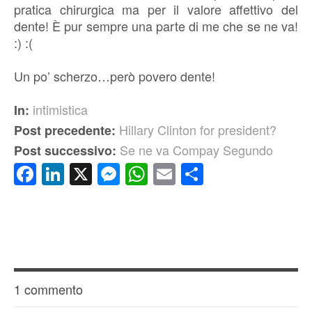
pratica chirurgica ma per il valore affettivo del
dente! È pur sempre una parte di me che se ne va!
:) :(
Un po’ scherzo…però povero dente!
intimistica
In:
Hillary Clinton for president?
Post precedente:
Se ne va Compay Segundo
Post successivo:
Facebook
LinkedIn
X
Messenger
WhatsApp
Email
Condividi
1 commento