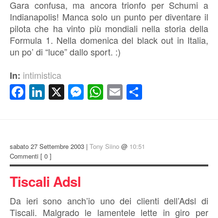
Gara confusa, ma ancora trionfo per Schumi a
Indianapolis! Manca solo un punto per diventare il
pilota che ha vinto più mondiali nella storia della
Formula 1. Nella domenica del black out in Italia,
un po’ di “luce” dallo sport. :)
intimistica
In:
Facebook
LinkedIn
X
Messenger
WhatsApp
Email
Condividi
sabato 27 Settembre 2003 |
Tony Siino
@
10:51
Commenti
[ 0 ]
Tiscali Adsl
Da ieri sono anch’io uno dei clienti dell’Adsl di
Tiscali. Malgrado le lamentele lette in giro per