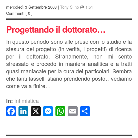
mercoledì 3 Settembre 2003 |
Tony Siino
@
1:51
Commenti
[ 0 ]
Progettando il dottorato…
In questo periodo sono alle prese con lo studio e la
stesura del progetto (in verità, i progetti) di ricerca
per il dottorato. Stranamente, non mi sento
stressato e procedo in maniera analitica e a tratti
quasi maniacale per la cura dei particolari. Sembra
che tanti tasselli stiano prendendo posto…vediamo
come va a finire…
intimistica
In:
Facebook
LinkedIn
X
Messenger
WhatsApp
Email
Condividi