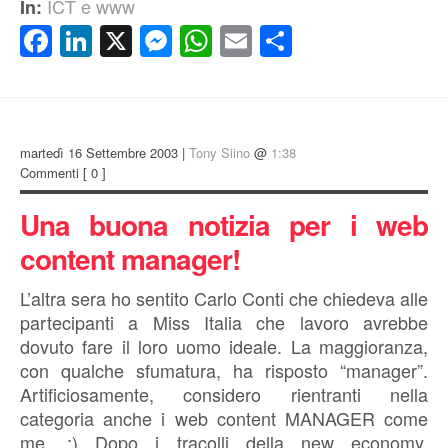
ICT e www
In:
Facebook
LinkedIn
X
Messenger
WhatsApp
Email
Condividi
martedì 16 Settembre 2003 |
Tony Siino
@
1:38
Commenti
[ 0 ]
Una buona notizia per i web
content manager!
L’altra sera ho sentito Carlo Conti che chiedeva alle
partecipanti a Miss Italia che lavoro avrebbe
dovuto fare il loro uomo ideale. La maggioranza,
con qualche sfumatura, ha risposto “manager”.
Artificiosamente, considero rientranti nella
categoria anche i web content MANAGER come
me. ;) Dopo i tracolli della new economy,