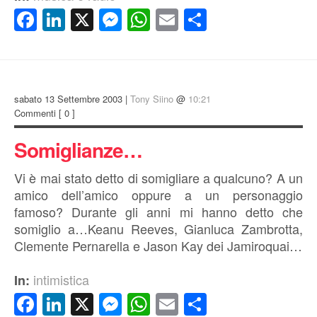
Facebook
LinkedIn
X
Messenger
WhatsApp
Email
Condividi
sabato 13 Settembre 2003 |
Tony Siino
@
10:21
Commenti
[ 0 ]
Somiglianze…
Vi è mai stato detto di somigliare a qualcuno? A un
amico dell’amico oppure a un personaggio
famoso? Durante gli anni mi hanno detto che
somiglio a…Keanu Reeves, Gianluca Zambrotta,
Clemente Pernarella e Jason Kay dei Jamiroquai…
intimistica
In:
Facebook
LinkedIn
X
Messenger
WhatsApp
Email
Condividi