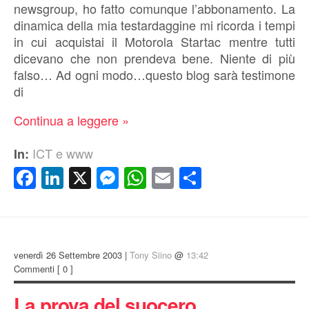
newsgroup, ho fatto comunque l’abbonamento. La
dinamica della mia testardaggine mi ricorda i tempi
in cui acquistai il Motorola Startac mentre tutti
dicevano che non prendeva bene. Niente di più
falso… Ad ogni modo…questo blog sarà testimone
di
Continua a leggere »
ICT e www
In:
Facebook
LinkedIn
X
Messenger
WhatsApp
Email
Condividi
venerdì 26 Settembre 2003 |
Tony Siino
@
13:42
Commenti
[ 0 ]
La prova del suocero