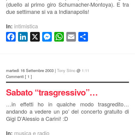
(duello al primo giro Schumacher-Montoya). E tra
due settimane si va a Indianapolis!
intimistica
In:
Facebook
LinkedIn
X
Messenger
WhatsApp
Email
Condividi
martedì 16 Settembre 2003 |
Tony Siino
@
1:11
Commenti
[ 1 ]
Sabato “trasgressivo”…
…in effetti ho in qualche modo trasgredito…
andando a vedere un po’ del concerto gratuito di
Gigi D’Alessio a Carini! :D
musica e radio
In: