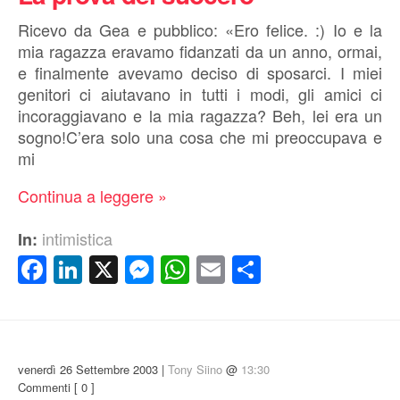
Ricevo da Gea e pubblico: «Ero felice. :) Io e la
mia ragazza eravamo fidanzati da un anno, ormai,
e finalmente avevamo deciso di sposarci. I miei
genitori ci aiutavano in tutti i modi, gli amici ci
incoraggiavano e la mia ragazza? Beh, lei era un
sogno!C’era solo una cosa che mi preoccupava e
mi
Continua a leggere »
intimistica
In:
Facebook
LinkedIn
X
Messenger
WhatsApp
Email
Condividi
venerdì 26 Settembre 2003 |
Tony Siino
@
13:30
Commenti
[ 0 ]