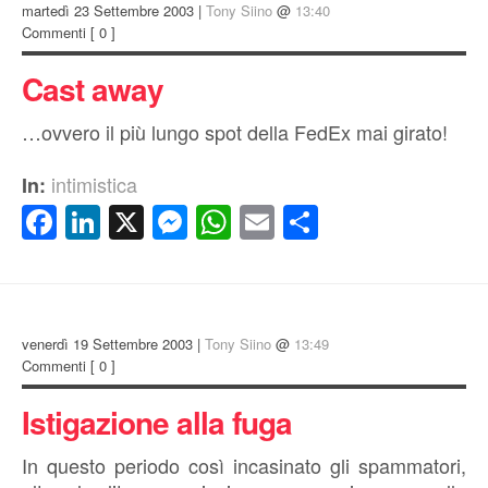
martedì 23 Settembre 2003 |
Tony Siino
@
13:40
Commenti
[ 0 ]
Cast away
…ovvero il più lungo spot della FedEx mai girato!
intimistica
In:
Facebook
LinkedIn
X
Messenger
WhatsApp
Email
Condividi
venerdì 19 Settembre 2003 |
Tony Siino
@
13:49
Commenti
[ 0 ]
Istigazione alla fuga
In questo periodo così incasinato gli spammatori,