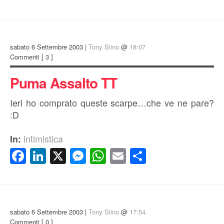
sabato 6 Settembre 2003 |
Tony Siino
@
18:07
Commenti
[ 3 ]
Puma Assalto TT
Ieri ho comprato queste scarpe…che ve ne pare?
:D
intimistica
In:
Facebook
LinkedIn
X
Messenger
WhatsApp
Email
Condividi
sabato 6 Settembre 2003 |
Tony Siino
@
17:54
Commenti
[ 0 ]