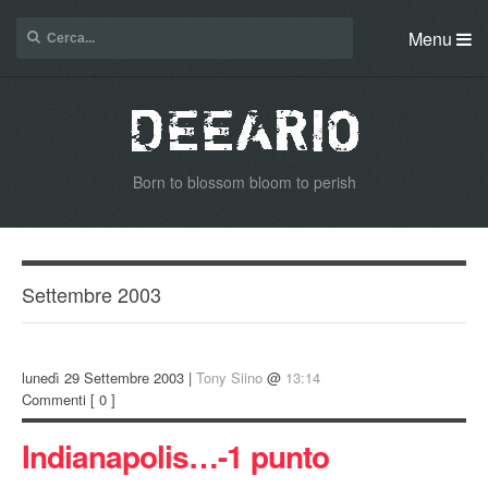
Menu
Born to blossom bloom to perish
Settembre 2003
lunedì 29 Settembre 2003 |
Tony Siino
@
13:14
Commenti
[ 0 ]
Indianapolis…-1 punto