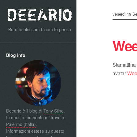
venerdì 19 S
Born to blossom bloom to perish
Wee
Blog info
Stamattina
avatar
We
Deeario è il blog di
Tony Siino
.
In questo momento mi trovo a
Palermo (Italia)
.
Informazioni estese su questo