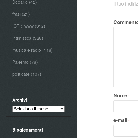
Deeario
(42)
Il tuo indi
frasi
(21)
Comment
ICT e www
(312)
intimistica
(328)
musica e radio
(148)
Palermo
(78)
politicate
(107)
Nome
*
Archivi
Archivi
e-mail
*
Bloglegamenti