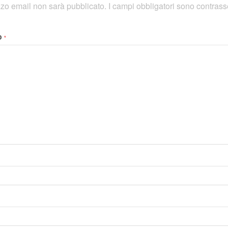
rizzo email non sarà pubblicato.
I campi obbligatori sono contras
o
*