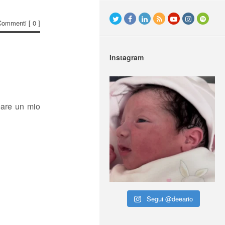
Commenti
[ 0 ]
Instagram
eare un mio
Segui @deeario