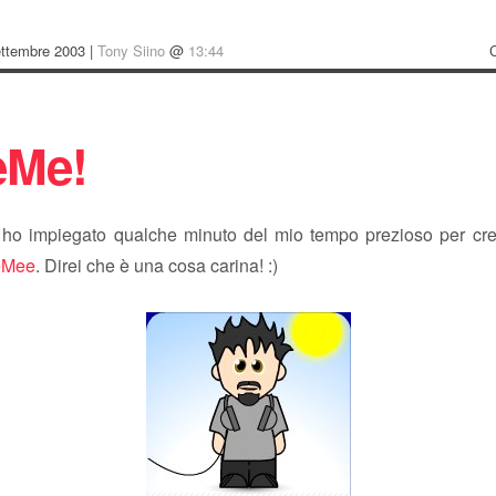
ettembre 2003 |
Tony Siino
@
13:44
Me!
 ho impiegato qualche minuto del mio tempo prezioso per cr
eMee
. Direi che è una cosa carina! :)