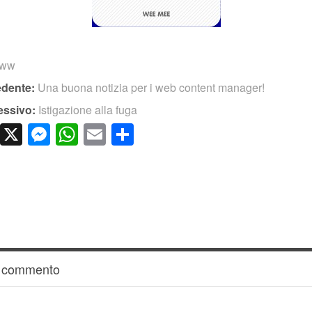
www
edente:
Una buona notizia per i web content manager!
essivo:
Istigazione alla fuga
cebook
LinkedIn
X
Messenger
WhatsApp
Email
Condividi
n commento