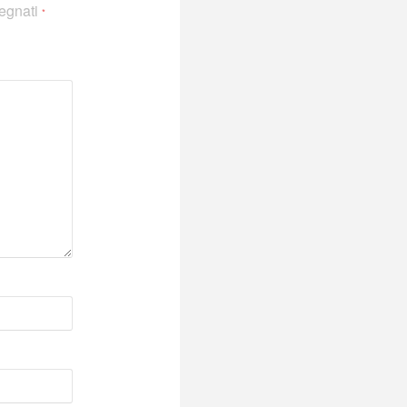
segnati
*