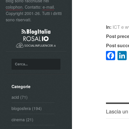
blog sono racchiuse nel
colophon
. Contatto:
e-mail
.
Copyright 2001-26. Tutti i diritti
sono riservati.
In:
ICT e 
Post prec
Post succ
Fa
Categorie
acid
(71)
blogosfera
(194)
Lascia u
cinema
(21)