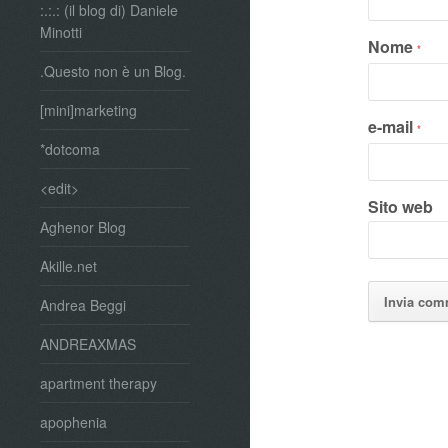
:.:.: (il blog di) Daniele
Minotti
Nome
*
.Questo non è un Blog.
[mini]marketing
e-mail
*
*dotcoma
<edit>
Sito web
Aghenor Blog
Akille.net
Andrea Beggi
ANDREAXMAS
apartment therapy
apophenia