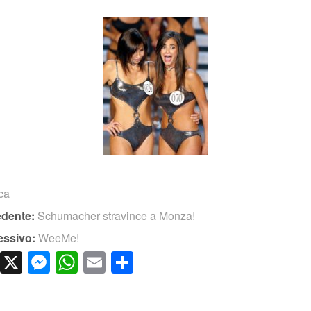
ica
edente:
Schumacher stravince a Monza!
essivo:
WeeMe!
cebook
LinkedIn
X
Messenger
WhatsApp
Email
Condividi