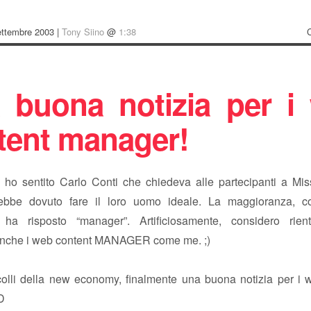
ettembre 2003 |
Tony Siino
@
1:38
 buona notizia per i
tent manager!
a ho sentito Carlo Conti che chiedeva alle partecipanti a Mis
rebbe dovuto fare il loro uomo ideale. La maggioranza, c
 ha risposto “manager”. Artificiosamente, considero rient
anche i web content MANAGER come me. ;)
colli della new economy, finalmente una buona notizia per i 
D