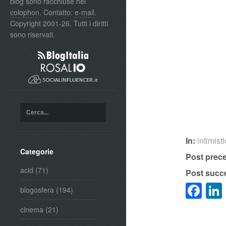
blog sono racchiuse nel
colophon
. Contatto:
e-mail
.
Copyright 2001-26. Tutti i diritti
sono riservati.
In:
intimist
Categorie
Post prec
acid
(71)
Post succ
Fa
blogosfera
(194)
cinema
(21)