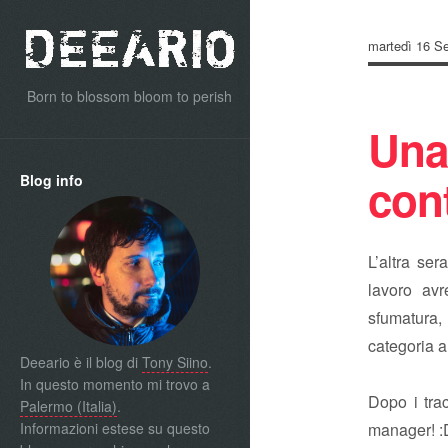
martedì 16 S
Born to blossom bloom to perish
Una
con
Blog info
L’altra ser
lavoro av
sfumatura,
categoria 
Deeario è il blog di
Tony Siino
.
In questo momento mi trovo a
Dopo i tra
Palermo (Italia)
.
Informazioni estese su questo
manager! :