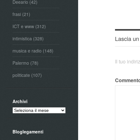
Deeario
(42)
frasi
(21)
ICT e www
(312)
Lascia u
intimistica
(328)
musica e radio
(148)
Il tuo indi
Palermo
(78)
politicate
(107)
Comment
Archivi
Archivi
Bloglegamenti