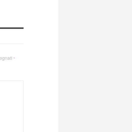
segnati
*