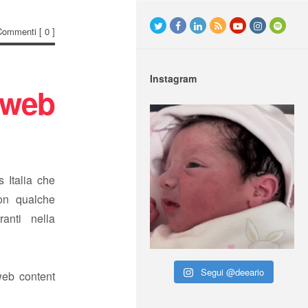
Commenti
[ 0 ]
Instagram
 web
s Italia che
on qualche
ranti nella
Segui @deeario
web content