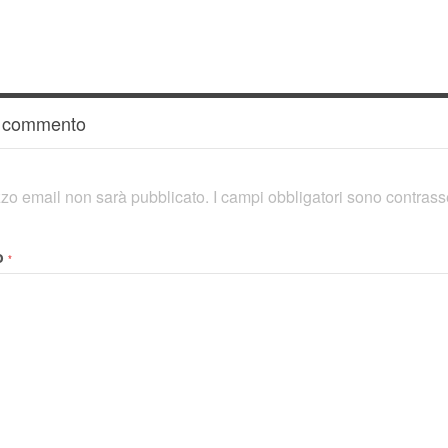
n commento
rizzo email non sarà pubblicato.
I campi obbligatori sono contras
o
*