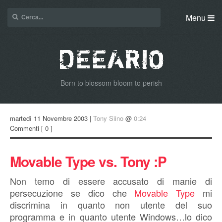
Menu
Born to blossom bloom to perish
martedì 11 Novembre 2003 |
Tony Siino
@
0:24
Commenti
[ 0 ]
Movable Type vs. Tony :P
Non temo di essere accusato di manie di
persecuzione se dico che
Movable Type
mi
discrimina in quanto non utente del suo
programma e in quanto utente Windows…lo dico