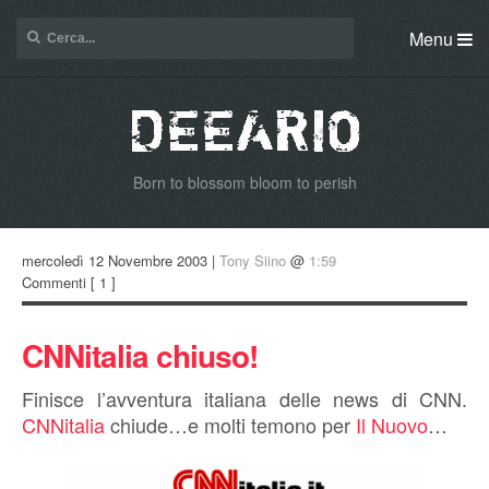
Menu
Born to blossom bloom to perish
mercoledì 12 Novembre 2003 |
Tony Siino
@
1:59
Commenti
[ 1 ]
CNNitalia chiuso!
Finisce l’avventura italiana delle news di CNN.
CNNitalia
chiude…e molti temono per
Il Nuovo
…