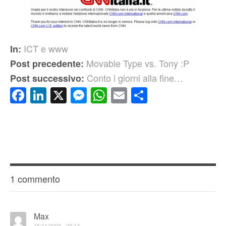
ICT e www
In:
Movable Type vs. Tony :P
Post precedente:
Conto i giorni alla fine…
Post successivo:
Facebook
LinkedIn
X
Messenger
WhatsApp
Email
Condividi
1 commento
Max
16/11/2003 - 23:13