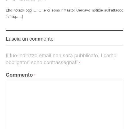
L’ho notato oggi………e ci sono rimasto! Cercavo notizie sull’attacco
in iraq….:(
Lascia un commento
Il tuo indirizzo email non sarà pubblicato.
I campi
obbligatori sono contrassegnati
*
Commento
*