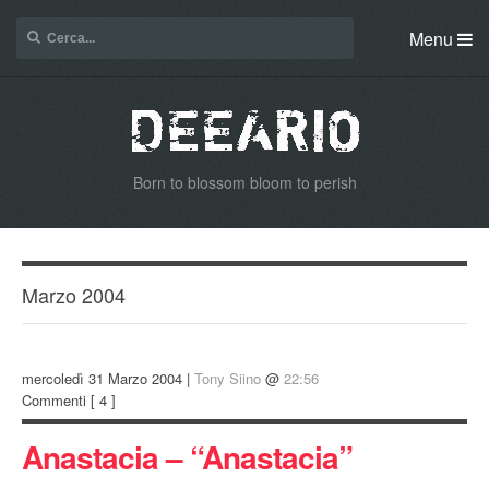
Menu
Born to blossom bloom to perish
Marzo 2004
mercoledì 31 Marzo 2004 |
Tony Siino
@
22:56
Commenti
[ 4 ]
Anastacia – “Anastacia”