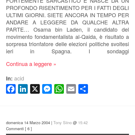
FORTEMENTE SARCASTICO E NASCE DA UN
PROFONDO RISENTIMENTO PER I FATTI DEGLI
ULTIMI GIORNI. SIETE ANCORA IN TEMPO PER
ANDARE A LEGGERE DA QUALCHE ALTRA
PARTE… Osama bin Laden, il candidato del
movimento fondamentalista al-Qaida, è risultato a
sorpresa trionfatore delle elezioni politiche svoltesi
ieri in Spagna. I sondaggi
Continua a leggere »
acid
In:
Facebook
LinkedIn
X
Messenger
WhatsApp
Email
Condividi
domenica 14 Marzo 2004 |
Tony Siino
@
15:42
Commenti
[ 6 ]