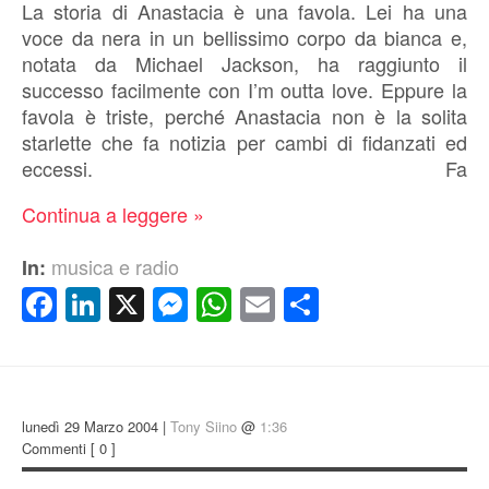
La storia di Anastacia è una favola. Lei ha una
voce da nera in un bellissimo corpo da bianca e,
notata da Michael Jackson, ha raggiunto il
successo facilmente con I’m outta love. Eppure la
favola è triste, perché Anastacia non è la solita
starlette che fa notizia per cambi di fidanzati ed
eccessi. Fa
Continua a leggere »
musica e radio
In:
Facebook
LinkedIn
X
Messenger
WhatsApp
Email
Condividi
lunedì 29 Marzo 2004 |
Tony Siino
@
1:36
Commenti
[ 0 ]