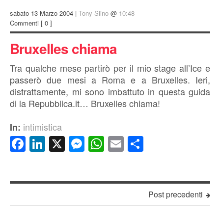
sabato 13 Marzo 2004 |
Tony Siino
@
10:48
Commenti
[ 0 ]
Bruxelles chiama
Tra qualche mese partirò per il mio stage all’Ice e
passerò due mesi a Roma e a Bruxelles. Ieri,
distrattamente, mi sono imbattuto in questa guida
di la Repubblica.it… Bruxelles chiama!
intimistica
In:
Facebook
LinkedIn
X
Messenger
WhatsApp
Email
Condividi
Post precedenti