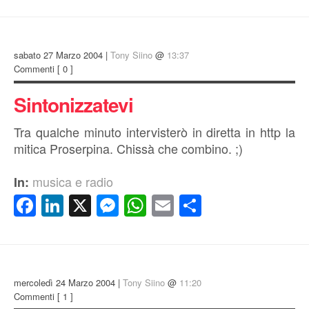
sabato 27 Marzo 2004 |
Tony Siino
@
13:37
Commenti
[ 0 ]
Sintonizzatevi
Tra qualche minuto intervisterò in diretta in http la
mitica Proserpina. Chissà che combino. ;)
musica e radio
In:
Facebook
LinkedIn
X
Messenger
WhatsApp
Email
Condividi
mercoledì 24 Marzo 2004 |
Tony Siino
@
11:20
Commenti
[ 1 ]