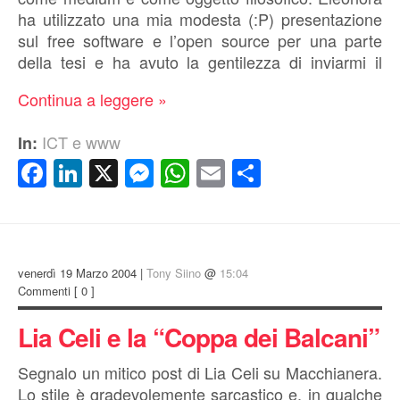
ha utilizzato una mia modesta (:P) presentazione
sul free software e l’open source per una parte
della tesi e ha avuto la gentilezza di inviarmi il
Continua a leggere »
ICT e www
In:
Facebook
LinkedIn
X
Messenger
WhatsApp
Email
Condividi
venerdì 19 Marzo 2004 |
Tony Siino
@
15:04
Commenti
[ 0 ]
Lia Celi e la “Coppa dei Balcani”
Segnalo un mitico post di Lia Celi su Macchianera.
Lo stile è gradevolemente sarcastico e, in qualche