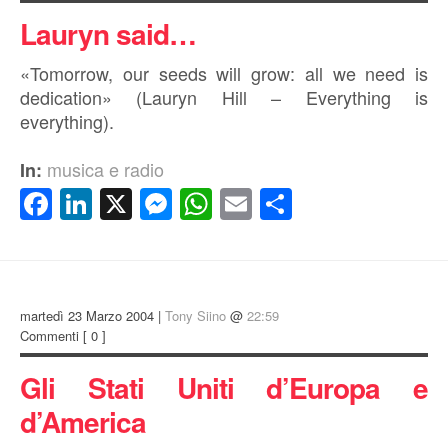
Lauryn said…
«Tomorrow, our seeds will grow: all we need is
dedication» (Lauryn Hill – Everything is
everything).
musica e radio
In:
Facebook
LinkedIn
X
Messenger
WhatsApp
Email
Condividi
martedì 23 Marzo 2004 |
Tony Siino
@
22:59
Commenti
[ 0 ]
Gli Stati Uniti d’Europa e
d’America