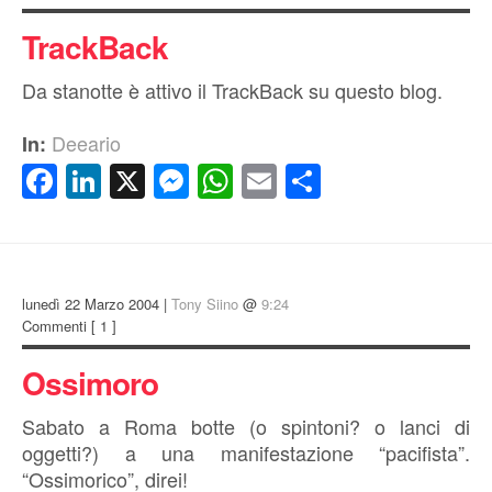
TrackBack
Da stanotte è attivo il TrackBack su questo blog.
Deeario
In:
Facebook
LinkedIn
X
Messenger
WhatsApp
Email
Condividi
lunedì 22 Marzo 2004 |
Tony Siino
@
9:24
Commenti
[ 1 ]
Ossimoro
Sabato a Roma botte (o spintoni? o lanci di
oggetti?) a una manifestazione “pacifista”.
“Ossimorico”, direi!