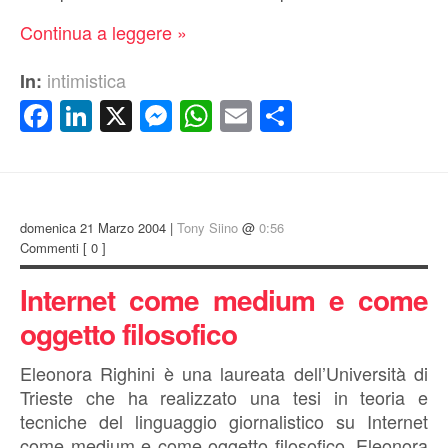
Continua a leggere »
intimistica
In:
Facebook
LinkedIn
X
Messenger
WhatsApp
Email
Condividi
domenica 21 Marzo 2004 |
Tony Siino
@
0:56
Commenti
[ 0 ]
Internet come medium e come
oggetto filosofico
Eleonora Righini è una laureata dell’Università di
Trieste che ha realizzato una tesi in teoria e
tecniche del linguaggio giornalistico su Internet
come medium e come oggetto filosofico. Eleonora