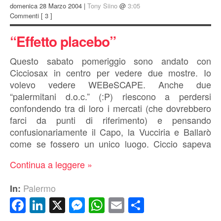
domenica 28 Marzo 2004 |
Tony Siino
@
3:05
Commenti
[ 3 ]
“Effetto placebo”
Questo sabato pomeriggio sono andato con
Cicciosax in centro per vedere due mostre. Io
volevo vedere WEBeSCAPE. Anche due
“palermitani d.o.c.” (:P) riescono a perdersi
confondendo tra di loro i mercati (che dovrebbero
farci da punti di riferimento) e pensando
confusionariamente il Capo, la Vucciria e Ballarò
come se fossero un unico luogo. Ciccio sapeva
Continua a leggere »
Palermo
In:
Facebook
LinkedIn
X
Messenger
WhatsApp
Email
Condividi