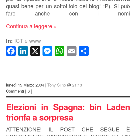
quasi bene per un sottotitolo del blog! :P). Si può
fare anche con i nomi
Continua a leggere »
ICT e www
In:
Facebook
LinkedIn
X
Messenger
WhatsApp
Email
Condividi
lunedì 15 Marzo 2004 |
Tony Siino
@
21:13
Commenti
[ 6 ]
Elezioni in Spagna: bin Laden
trionfa a sorpresa
ATTENZIONE! IL POST CHE SEGUE È