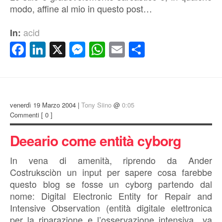
modo, affine al mio in questo post…
acid
In:
Facebook
LinkedIn
X
Messenger
WhatsApp
Email
Condividi
venerdì 19 Marzo 2004 |
Tony Siino
@
0:05
Commenti
[ 0 ]
Deeario come entità cyborg
In vena di amenità, riprendo da Ander
Costruksciòn un input per sapere cosa farebbe
questo blog se fosse un cyborg partendo dal
nome: Digital Electronic Entity for Repair and
Intensive Observation (entità digitale elettronica
per la riparazione e l’osservazione intensiva…va