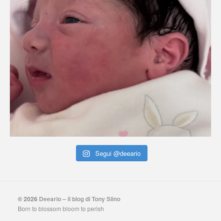
Segui @deeario
© 2026
Deeario – il blog di Tony Siino
Born to blossom bloom to perish