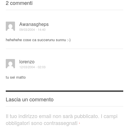
2 commenti
Awanasgheps
09/03/2004 - 14:40
hehehehe cose ca succerunu sunnu :-)
lorenzo
12/03/2004 - 02:03
tu sei matto
Lascia un commento
Il tuo indirizzo email non sarà pubblicato.
I campi
obbligatori sono contrassegnati
*