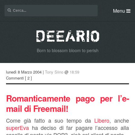
Menu
Born to blossom bloom to perish
lunedì 8 Marzo 2004 |
Tony Siino
@
18:59
Commenti
[ 2 ]
Romanticamente pago per l’e-
mail di Freemail!
Come già fatto a suo tempo da
Libero
, anche
superEva
ha deciso di far pagare l’accesso alla
casella di posta via POP3, cioè col client di posta.