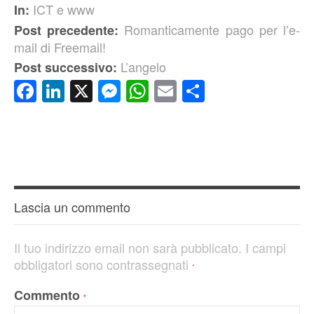
ICT e www
In:
Romanticamente pago per l’e-
Post precedente:
mail di Freemail!
L’angelo
Post successivo:
Facebook
LinkedIn
X
Messenger
WhatsApp
Email
Condividi
Lascia un commento
Il tuo indirizzo email non sarà pubblicato.
I campi
obbligatori sono contrassegnati
*
Commento
*