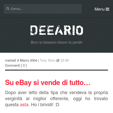
Menu
Born to blossom bloom to perish
martedì 9 Marzo 2004 |
Tony Siino
@
22:58
Commenti
[ 0 ]
Su eBay si vende di tutto…
Dopo aver letto della tipa che vendeva la propria
verginità al miglior offerente, oggi ho trovato
questa
asta
. Ho i brividi! :D