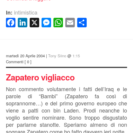
intimistica
In:
Facebook
LinkedIn
X
Messenger
WhatsApp
Email
Condividi
martedì 20 Aprile 2004 |
Tony Siino
@
1:15
Commenti
[ 0 ]
Zapatero vigliacco
Non commento volutamente i fatti dell’Iraq e le
parole di “Bambi” (Zapatero fa così di
soprannome…) e del primo governo europeo che
viene a patti con bin Laden. Prodi neanche lo
voglio sentire nominare. Sono troppo disgustato
per parlarne stanotte. Speriamo almeno di non
sognare Zapatero come ho fatto davvero ieri notte.