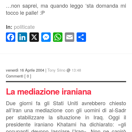
…non saprei, ma quando leggo ‘sta domanda mi
tocco le palle! :P
politicate
In:
Facebook
LinkedIn
X
Messenger
WhatsApp
Email
Condividi
venerdì 16 Aprile 2004 |
Tony Siino
@
13:48
Commenti
[ 0 ]
La mediazione iraniana
Due giorni fa gli Stati Uniti avrebbero chiesto
all’Iran una mediazione con gli uomini di al-Sadr
per stabilizzare la situazione in Iraq. Oggi il
presidente iraniano Khatami ha dichiarato: «gli
occupanti devono lasciare l’Iraq». Non ne capirò