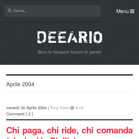
Menu
Born to blossom bloom to perish
Aprile 2004
venerdì 30 Aprile 2004 |
Tony Siino
@
9:19
Commenti
[ 2 ]
Chi paga, chi ride, chi comanda