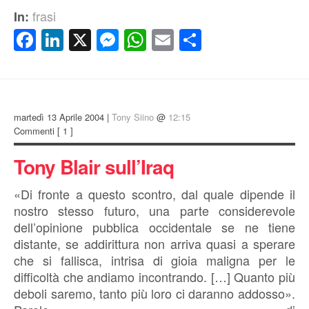
frasi
In:
Facebook
LinkedIn
X
Messenger
WhatsApp
Email
Condividi
martedì 13 Aprile 2004 |
Tony Siino
@
12:15
Commenti
[ 1 ]
Tony Blair sull’Iraq
«Di fronte a questo scontro, dal quale dipende il
nostro stesso futuro, una parte considerevole
dell’opinione pubblica occidentale se ne tiene
distante, se addirittura non arriva quasi a sperare
che si fallisca, intrisa di gioia maligna per le
difficoltà che andiamo incontrando. […] Quanto più
deboli saremo, tanto più loro ci daranno addosso».