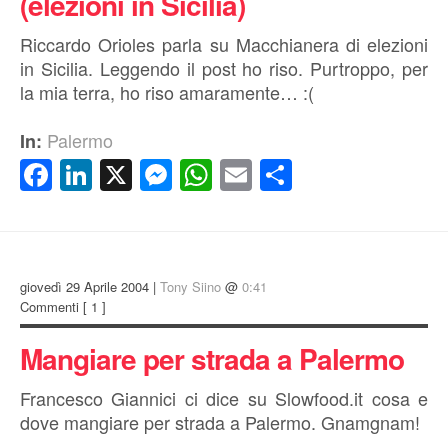
(elezioni in Sicilia)
Riccardo Orioles parla su Macchianera di elezioni
in Sicilia. Leggendo il post ho riso. Purtroppo, per
la mia terra, ho riso amaramente… :(
Palermo
In:
Facebook
LinkedIn
X
Messenger
WhatsApp
Email
Condividi
giovedì 29 Aprile 2004 |
Tony Siino
@
0:41
Commenti
[ 1 ]
Mangiare per strada a Palermo
Francesco Giannici ci dice su Slowfood.it cosa e
dove mangiare per strada a Palermo. Gnamgnam!