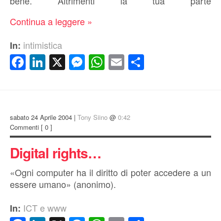
bene. Altrimenti la tua parte
Continua a leggere »
intimistica
In:
Facebook
LinkedIn
X
Messenger
WhatsApp
Email
Condividi
sabato 24 Aprile 2004 |
Tony Siino
@
0:42
Commenti
[ 0 ]
Digital rights…
«Ogni computer ha il diritto di poter accedere a un
essere umano» (anonimo).
ICT e www
In: