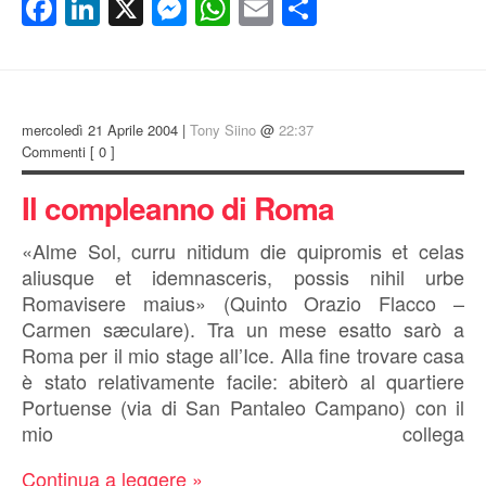
Facebook
LinkedIn
X
Messenger
WhatsApp
Email
Condividi
mercoledì 21 Aprile 2004 |
Tony Siino
@
22:37
Commenti
[ 0 ]
Il compleanno di Roma
«Alme Sol, curru nitidum die quipromis et celas
aliusque et idemnasceris, possis nihil urbe
Romavisere maius» (Quinto Orazio Flacco –
Carmen sæculare). Tra un mese esatto sarò a
Roma per il mio stage all’Ice. Alla fine trovare casa
è stato relativamente facile: abiterò al quartiere
Portuense (via di San Pantaleo Campano) con il
mio collega
Continua a leggere »