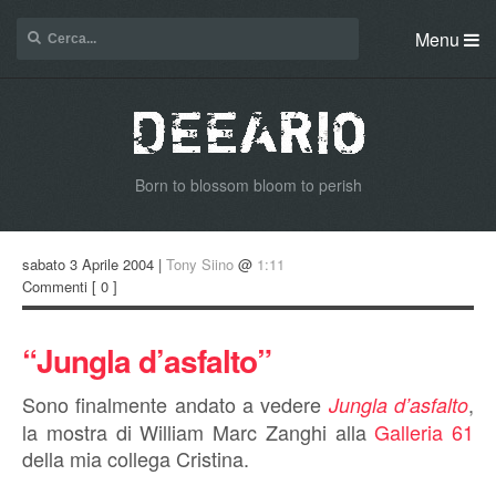
Menu
Born to blossom bloom to perish
sabato 3 Aprile 2004 |
Tony Siino
@
1:11
Commenti
[ 0 ]
“Jungla d’asfalto”
Sono finalmente andato a vedere
,
Jungla d’asfalto
la mostra di William Marc Zanghi alla
Galleria 61
della mia collega Cristina.