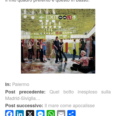
Palermo
In:
Quel botto inesploso sulla
Post precedente:
Madrid-Siviglia…
Il mare come apocalisse
Post successivo:
Facebook
LinkedIn
X
Messenger
WhatsApp
Email
Condividi