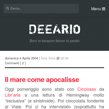
Menu
Born to blossom bloom to perish
domenica 4 Aprile 2004 |
Tony Siino
@
22:39
Commenti
[ 2 ]
Il mare come apocalisse
Oggi pomeriggio sono stato con
Cicciosax
da
Libr’aria
a una lettura di Hemingway molto
“esclusiva” (e sinistroide). Poi cioccolata fondente
al Viale. Poi ci ha intervistato (soprattutto ha