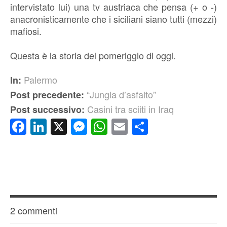
intervistato lui) una tv austriaca che pensa (+ o -)
anacronisticamente che i siciliani siano tutti (mezzi)
mafiosi.
Questa è la storia del pomeriggio di oggi.
Palermo
In:
“Jungla d’asfalto”
Post precedente:
Casini tra sciiti in Iraq
Post successivo:
Facebook
LinkedIn
X
Messenger
WhatsApp
Email
Condividi
2 commenti