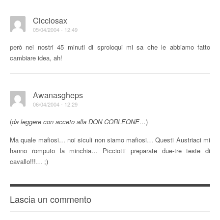
Cicciosax
05/04/2004 - 12:49
però nei nostri 45 minuti di sproloqui mi sa che le abbiamo fatto
cambiare idea, ah!
Awanasgheps
06/04/2004 - 12:29
(
da leggere con acceto alla DON CORLEONE…
)
Ma quale mafiosi… noi siculi non siamo mafiosi… Questi Austriaci mi
hanno romputo la minchia… Picciotti preparate due-tre teste di
cavallo!!!… ;)
Lascia un commento