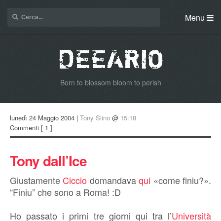
Menu
Born to blossom bloom to perish
lunedì 24 Maggio 2004 |
Tony Siino
@
15:18
Commenti
[ 1 ]
Tony dall’Ice
Giustamente
Ciccio
domandava
qui
«come finiu?».
“Finiu” che sono a Roma! :D
Ho passato i primi tre giorni qui tra l’
Università