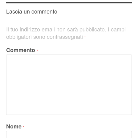
Lascia un commento
Il tuo indirizzo email non sarà pubblicato.
I campi
obbligatori sono contrassegnati
*
Commento
*
Nome
*