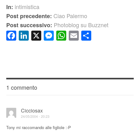
intimistica
In:
Ciao Palermo
Post precedente:
Photoblog su Buzznet
Post successivo:
Facebook
LinkedIn
X
Messenger
WhatsApp
Email
Condividi
1 commento
Cicciosax
24/05/2004 - 20:23
Tony mi raccomando alle figliole :-P