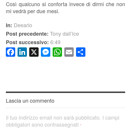
Così qualcuno si conforta invece di dirmi che non
mi vedrà per due mesi.
Deeario
In:
Tony dall’Ice
Post precedente:
6:49
Post successivo:
Facebook
LinkedIn
X
Messenger
WhatsApp
Email
Condividi
Lascia un commento
Il tuo indirizzo email non sarà pubblicato.
I campi
obbligatori sono contrassegnati
*