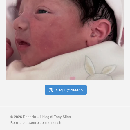
Segui @deeario
© 2026
Deeario – il blog di Tony Siino
Born to blossom bloom to perish