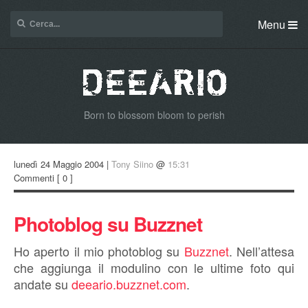
Menu
Born to blossom bloom to perish
lunedì 24 Maggio 2004 |
Tony Siino
@
15:31
Commenti
[ 0 ]
Photoblog su Buzznet
Ho aperto il mio photoblog su
Buzznet
. Nell’attesa
che aggiunga il modulino con le ultime foto qui
andate su
deeario.buzznet.com
.