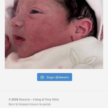
Segui @deeario
© 2026
Deeario – il blog di Tony Siino
Born to blossom bloom to perish