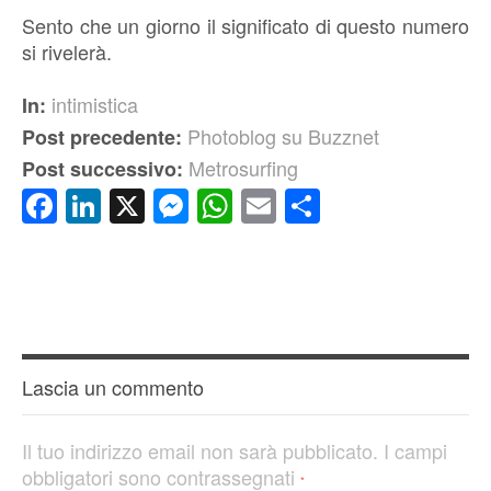
Sento che un giorno il significato di questo numero
si rivelerà.
intimistica
In:
Photoblog su Buzznet
Post precedente:
Metrosurfing
Post successivo:
Facebook
LinkedIn
X
Messenger
WhatsApp
Email
Condividi
Lascia un commento
Il tuo indirizzo email non sarà pubblicato.
I campi
obbligatori sono contrassegnati
*