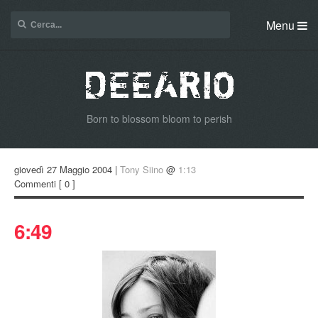
Menu
Born to blossom bloom to perish
giovedì 27 Maggio 2004 |
Tony Siino
@
1:13
Commenti
[ 0 ]
6:49