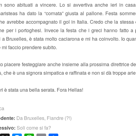
n sono abituati a vincere. Lo si avvertiva anche ieri in cas
risteas ha dato la “cornata” giusta al pallone. Festa somme
che avrebbe accompagnato il gol in Italia. Credo che la stess
e per i portoghesi. Invece la festa che i greci hanno fatto a
 a Bruxelles, è stata molto caciarona e mi ha coinvolto. Io qu
e mi faccio prendere subito.
to piacere festeggiare anche insieme alla prossima direttrice dell
s, che è una signora simpatica e raffinata e non si dà troppe arie
eri è stata una bella serata. Fora Hellas!
ica
edente:
Da Bruxelles, Fiandre (?!)
essivo:
Soli come si fa?