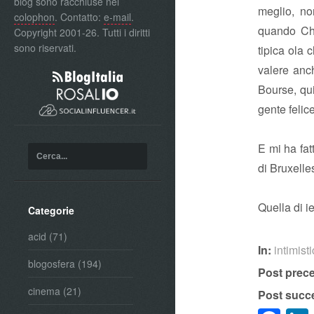
blog sono racchiuse nel
meglio, no
colophon
. Contatto:
e-mail
.
quando Cha
Copyright 2001-26. Tutti i diritti
sono riservati.
tipica ola 
valere anch
Bourse, qui
gente felic
E mi ha fat
di Bruxelle
Quella di i
Categorie
acid
(71)
In:
intimist
blogosfera
(194)
Post prec
cinema
(21)
Post succ