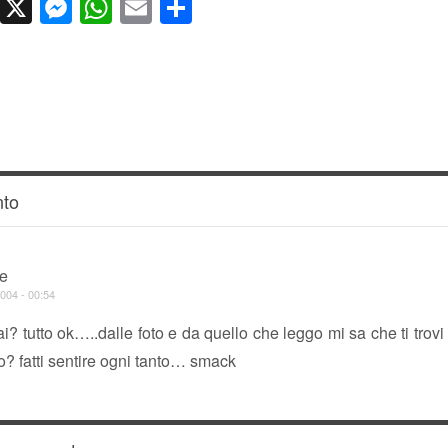
cebook
LinkedIn
X
Messenger
WhatsApp
Email
Condividi
to
e
004 - 00:54
i? tutto ok…..dalle foto e da quello che leggo mi sa che ti trov
o? fatti sentire ogni tanto… smack