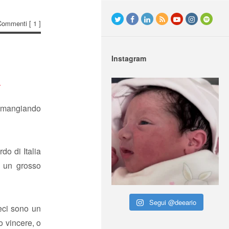
Commenti
[ 1 ]
Instagram
a
 e mangiando
do di Italia
i un grosso
Segui @deeario
eci sono un
o vincere, o