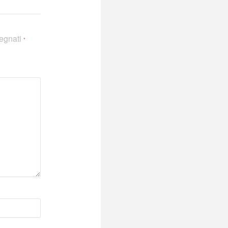
segnati
*