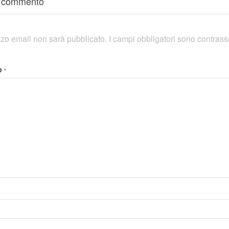
n commento
rizzo email non sarà pubblicato.
I campi obbligatori sono contras
o
*