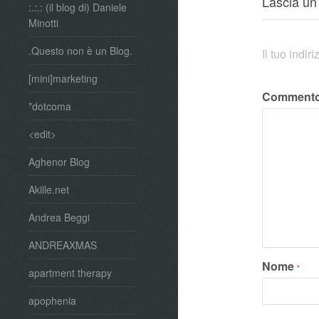
Lascia u
:.:.: (il blog di) Daniele
Minotti
.Questo non è un Blog.
Il tuo indi
[mini]marketing
Comment
*dotcoma
<edit>
Aghenor Blog
Akille.net
Andrea Beggi
ANDREAXMAS
Nome
*
apartment therapy
apophenia