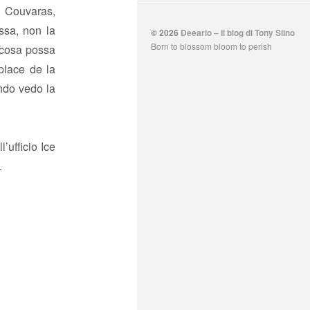
a Couvaras,
ssa, non la
© 2026
Deeario – il blog di Tony Siino
Born to blossom bloom to perish
a cosa possa
 place de la
ando vedo la
’ufficio Ice
.