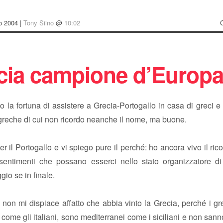
io 2004 |
Tony Siino
@
10:02
cia campione d’Europ
to la fortuna di assistere a Grecia-Portogallo in casa di greci
greche di cui non ricordo neanche il nome, ma buone.
er il Portogallo e vi spiego pure il perché: ho ancora vivo il ricor
sentimenti che possano esserci nello stato organizzatore d
gio se in finale.
on mi dispiace affatto che abbia vinto la Grecia, perché i gr
i” come gli italiani, sono mediterranei come i siciliani e non sann