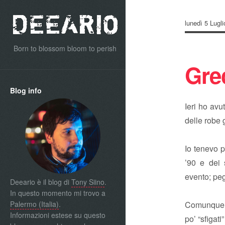
lunedì 5 Lugl
Born to blossom bloom to perish
Gre
Blog info
Ieri ho avu
delle robe 
Io tenevo p
’90 e dei 
evento; peg
Deeario è il blog di
Tony Siino
.
In questo momento mi trovo a
Palermo (Italia)
.
Comunque n
Informazioni estese su questo
po’ “sfigat