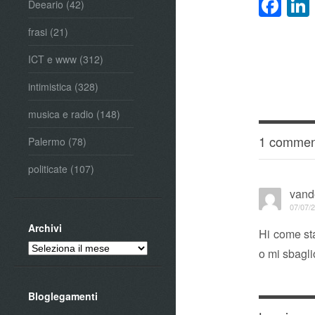
Fa
Deeario
(42)
frasi
(21)
ICT e www
(312)
intimistica
(328)
musica e radio
(148)
1 commen
Palermo
(78)
politicate
(107)
vand
07/07/2
Archivi
Hi come sta
Archivi
o mi sbagli
Bloglegamenti