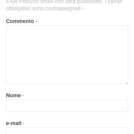
Il tuo indirizzo email non sarà pubblicato.
I campi
obbligatori sono contrassegnati
*
Commento
*
Nome
*
e-mail
*