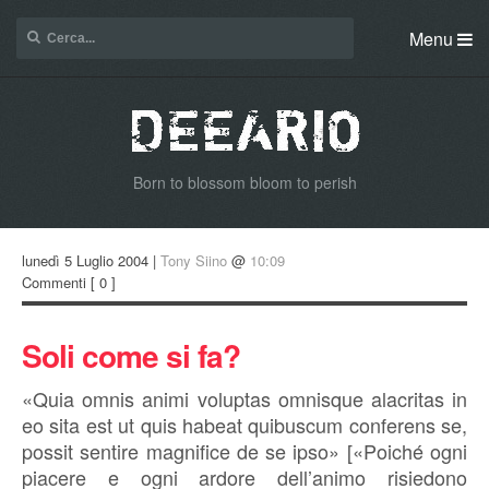
Menu
Born to blossom bloom to perish
lunedì 5 Luglio 2004 |
Tony Siino
@
10:09
Commenti
[ 0 ]
Soli come si fa?
«Quia omnis animi voluptas omnisque alacritas in
eo sita est ut quis habeat quibuscum conferens se,
possit sentire magnifice de se ipso» [«Poiché ogni
piacere e ogni ardore dell’animo risiedono