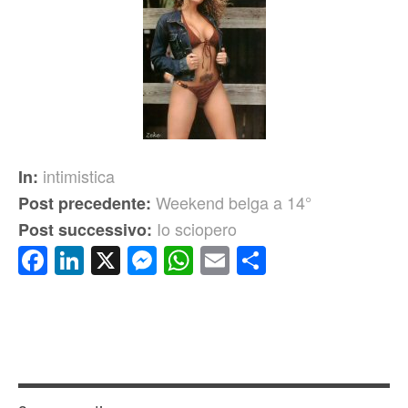
intimistica
In:
Weekend belga a 14°
Post precedente:
Io sciopero
Post successivo:
Facebook
LinkedIn
X
Messenger
WhatsApp
Email
Condividi