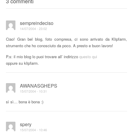
3 commenti
sempreindeciso
14/07/2004 - 23:02
Ciao! Gran bel blog, foto compresa, ci sono arrivato da Klipfarm,
strumento che ho conosciuto da poco. A presto e buon lavoro!
P.s: il mio blog lo puoi trovare all’ indirizzo
questo qui
oppure su klipfarm.
AWANASGHEPS
15/07/2004 - 10:31
sì sì… bona è bona :)
spery
15/07/2004 - 10:46