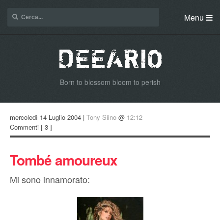
Menu
Born to blossom bloom to perish
mercoledì 14 Luglio 2004 |
Tony Siino
@
12:12
Commenti
[ 3 ]
Tombé amoureux
Mi sono innamorato: