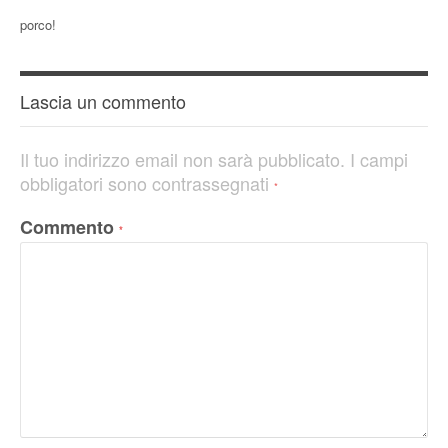
porco!
Lascia un commento
Il tuo indirizzo email non sarà pubblicato.
I campi
obbligatori sono contrassegnati
*
Commento
*