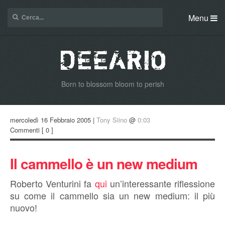
Menu
Born to blossom bloom to perish
mercoledì 16 Febbraio 2005 |
Tony Siino
@
0:03
Commenti
[ 0 ]
Il cammello è un new medium
Roberto Venturini fa
qui
un’interessante riflessione
su come il cammello sia un new medium: il più
nuovo!