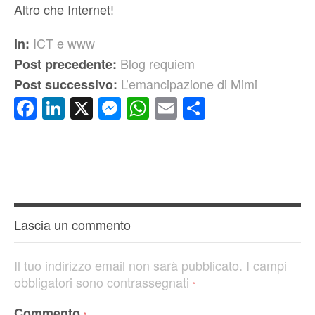
Altro che Internet!
ICT e www
In:
Blog requiem
Post precedente:
L’emancipazione di Mimi
Post successivo:
Facebook
LinkedIn
X
Messenger
WhatsApp
Email
Condividi
Lascia un commento
Il tuo indirizzo email non sarà pubblicato.
I campi
obbligatori sono contrassegnati
*
Commento