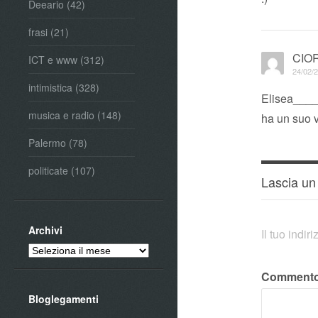
Deeario
(42)
frasi
(21)
CIO
ICT e www
(312)
24/02/2
intimistica
(328)
Elisea____
musica e radio
(148)
ha un suo v
Palermo
(78)
politicate
(107)
Lascia u
Archivi
Il tuo indi
Archivi
Comment
Bloglegamenti