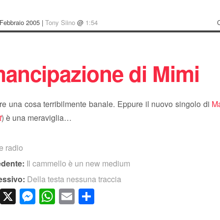
 Febbraio 2005 |
Tony Siino
@
1:54
mancipazione di Mimi
re una cosa terribilmente banale. Eppure il nuovo singolo di
Ma
t
) è una meraviglia…
e radio
edente:
Il cammello è un new medium
essivo:
Della testa nessuna traccia
cebook
LinkedIn
X
Messenger
WhatsApp
Email
Condividi