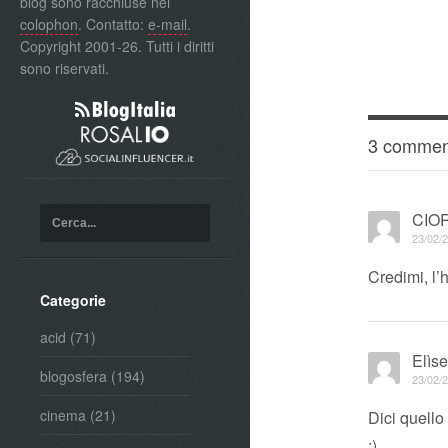
blog sono racchiuse nel
colophon
. Contatto:
e-mail
.
Copyright 2001-26. Tutti i diritti
sono riservati.
3 commen
CIO
23/02/2
Credimi, l’
Categorie
acid
(71)
Elìs
blogosfera
(194)
23/02/2
cinema
(21)
Dici quello
:)