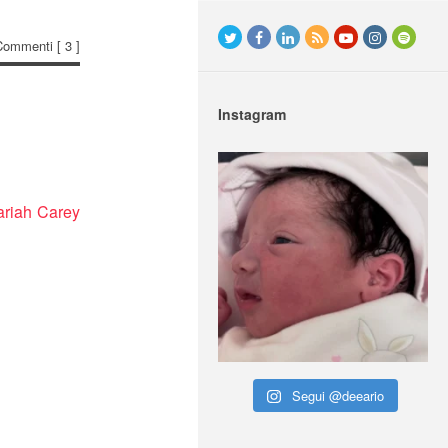
Commenti
[ 3 ]
Instagram
riah Carey
Segui @deeario