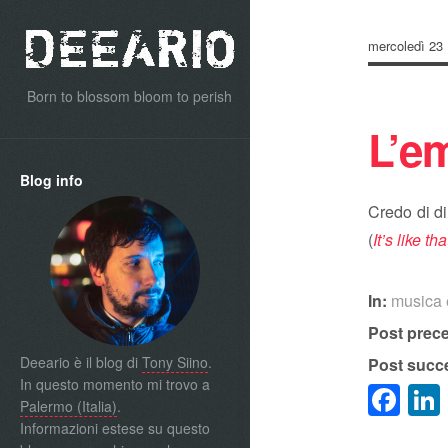
mercoledì 23
Born to blossom bloom to perish
L’e
Blog info
Credo di di
(
It’s like tha
In:
musica 
Post prec
Deeario è il blog di
Tony Siino
.
Post succ
In questo momento mi trovo a
Fa
Palermo (Italia)
.
Informazioni estese su questo