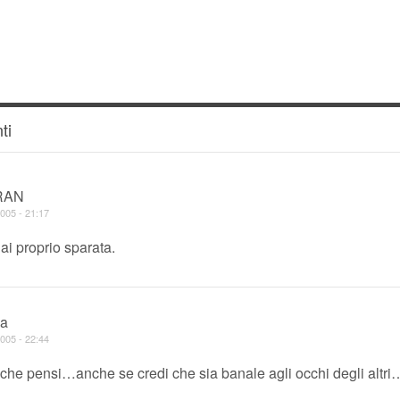
ti
RAN
005 - 21:17
hai proprio sparata.
ea
005 - 22:44
 che pensi…anche se credi che sia banale agli occhi degli altri