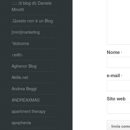
:.:.: (il blog di) Daniele
Minotti
.Questo non è un Blog.
[mini]marketing
*dotcoma
Nome
*
<edit>
Aghenor Blog
e-mail
*
Akille.net
Andrea Beggi
Sito web
ANDREAXMAS
apartment therapy
apophenia