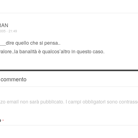
RAN
005 - 21:49
__dire quello che si pensa..
alore..la banalità è qualcos’altro in questo caso.
n commento
rizzo email non sarà pubblicato.
I campi obbligatori sono contras
o
*