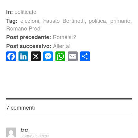
politicate
In:
elezioni
,
Fausto Bertinotti
,
politica
,
primarie
,
Tag:
Romano Prodi
Romeist?
Post precedente:
Allerta!
Post successivo:
Facebook
LinkedIn
X
Messenger
WhatsApp
Email
Condividi
7 commenti
fata
05/08/2005 - 09:39