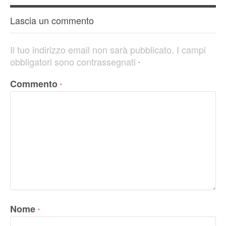
Lascia un commento
Il tuo indirizzo email non sarà pubblicato.
I campi
obbligatori sono contrassegnati
*
Commento
*
Nome
*