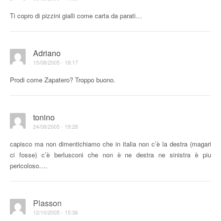
Ti copro di pizzini gialli come carta da parati…
Adriano
15/08/2005 - 18:17
Prodi come Zapatero? Troppo buono.
tonino
24/08/2005 - 19:28
capisco ma non dimentichiamo che in italia non c’è la destra (magari
ci fosse) c’è berlusconi che non è ne destra ne sinistra è piu
pericoloso….
Plasson
12/10/2005 - 15:36