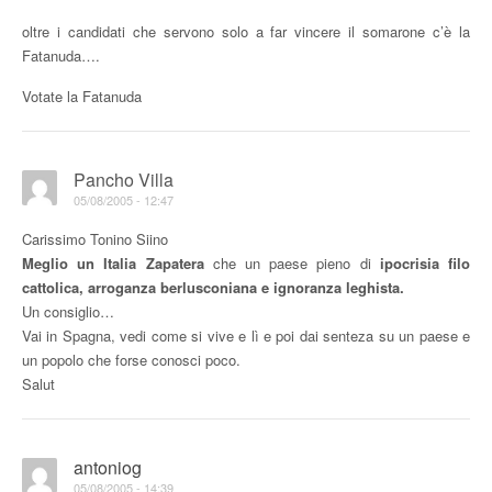
oltre i candidati che servono solo a far vincere il somarone c’è la
Fatanuda….
Votate la Fatanuda
Pancho Villa
05/08/2005 - 12:47
Carissimo Tonino Siino
Meglio un Italia Zapatera
che un paese pieno di
ipocrisia filo
cattolica, arroganza berlusconiana e ignoranza leghista.
Un consiglio…
Vai in Spagna, vedi come si vive e lì e poi dai senteza su un paese e
un popolo che forse conosci poco.
Salut
antoniog
05/08/2005 - 14:39