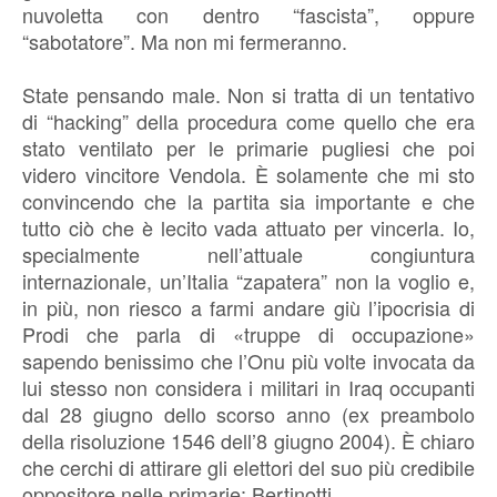
nuvoletta con dentro “fascista”, oppure
“sabotatore”. Ma non mi fermeranno.
State pensando male. Non si tratta di un tentativo
di “hacking” della procedura come quello che era
stato ventilato per le primarie pugliesi che poi
videro vincitore Vendola. È solamente che mi sto
convincendo che la partita sia importante e che
tutto ciò che è lecito vada attuato per vincerla. Io,
specialmente nell’attuale congiuntura
internazionale, un’Italia “zapatera” non la voglio e,
in più, non riesco a farmi andare giù l’ipocrisia di
Prodi che parla di «truppe di occupazione»
sapendo benissimo che l’Onu più volte invocata da
lui stesso non considera i militari in Iraq occupanti
dal 28 giugno dello scorso anno (ex preambolo
della risoluzione 1546 dell’8 giugno 2004). È chiaro
che cerchi di attirare gli elettori del suo più credibile
oppositore nelle primarie: Bertinotti.