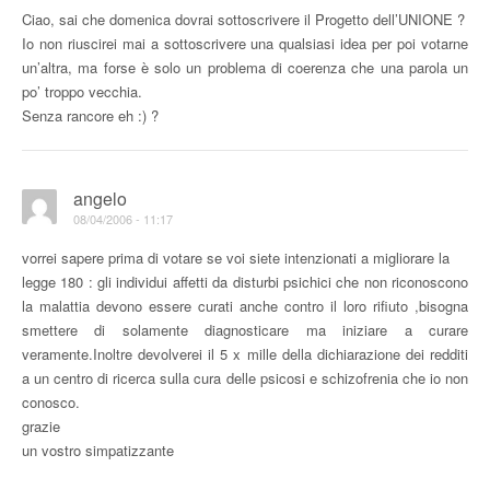
Ciao, sai che domenica dovrai sottoscrivere il Progetto dell’UNIONE ?
Io non riuscirei mai a sottoscrivere una qualsiasi idea per poi votarne
un’altra, ma forse è solo un problema di coerenza che una parola un
po’ troppo vecchia.
Senza rancore eh :) ?
angelo
08/04/2006 - 11:17
vorrei sapere prima di votare se voi siete intenzionati a migliorare la
legge 180 : gli individui affetti da disturbi psichici che non riconoscono
la malattia devono essere curati anche contro il loro rifiuto ,bisogna
smettere di solamente diagnosticare ma iniziare a curare
veramente.Inoltre devolverei il 5 x mille della dichiarazione dei redditi
a un centro di ricerca sulla cura delle psicosi e schizofrenia che io non
conosco.
grazie
un vostro simpatizzante