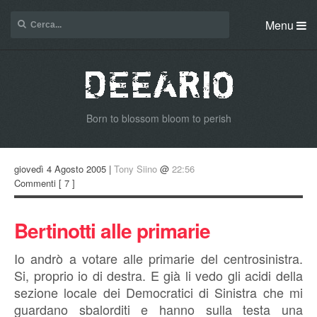
Menu
Born to blossom bloom to perish
giovedì 4 Agosto 2005 |
Tony Siino
@
22:56
Commenti
[ 7 ]
Bertinotti alle primarie
Io andrò a votare alle primarie del centrosinistra.
Si, proprio io di destra. E già li vedo gli acidi della
sezione locale dei Democratici di Sinistra che mi
guardano sbalorditi e hanno sulla testa una